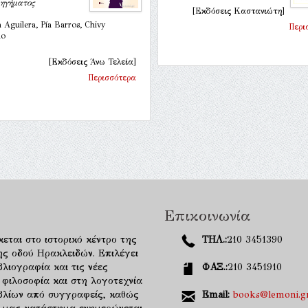
ιηγήματος
[Εκδόσεις Καστανιώτη]
a Aguilera, Pía Barros, Chivy
Περι
do
[Εκδόσεις Άνω Τελεία]
Περισσότερα
Επικοινωνία
κεται στο ιστορικό κέντρο της
ΤΗΛ.:
210 3451390
ης οδού Ηρακλειδών. Επιλέγει
λιογραφία και τις νέες
ΦΑΞ.:
210 3451910
 φιλοσοφία και στη λογοτεχνία
ιβλίων από συγγραφείς, καθώς
Email:
books@lemoni.g