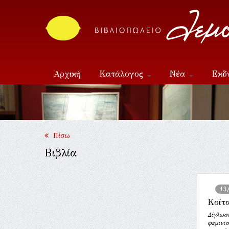
Αρχική
Κατάλογος
Νέα
Εκδ
Επικοινωνία
Πίσω
Βιβλία
13
Κοίτ
Δίγλωσ
φεμινισ