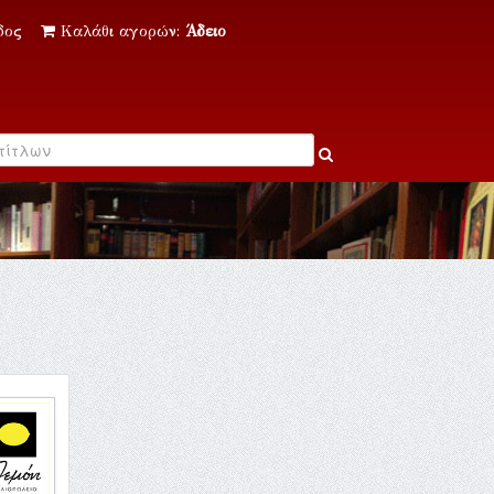
δος
Καλάθι αγορών:
Άδειο