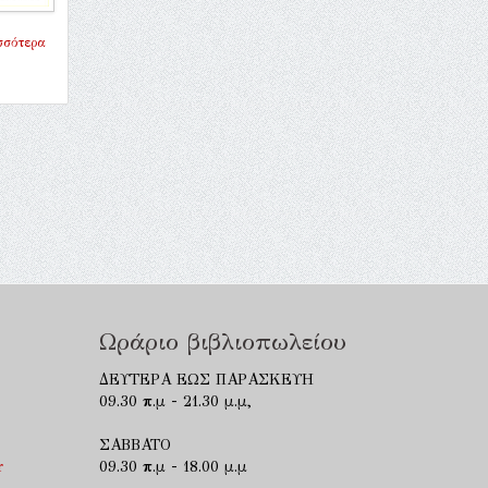
σσότερα
Ωράριο βιβλιοπωλείου
ΔΕΥΤΕΡΑ ΕΩΣ ΠΑΡΑΣΚΕΥΗ
09.30 π.μ - 21.30 μ.μ,
ΣΑΒΒΑΤΟ
r
09.30 π.μ - 18.00 μ.μ