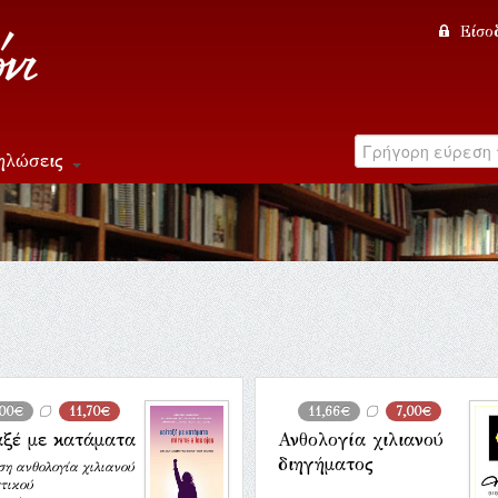
Είσο
ηλώσεις
,00€
11,70€
11,66€
7,00€
αξέ με κατάματα
Ανθολογία χιλιανού
διηγήματος
ση ανθολογία χιλιανού
τικού