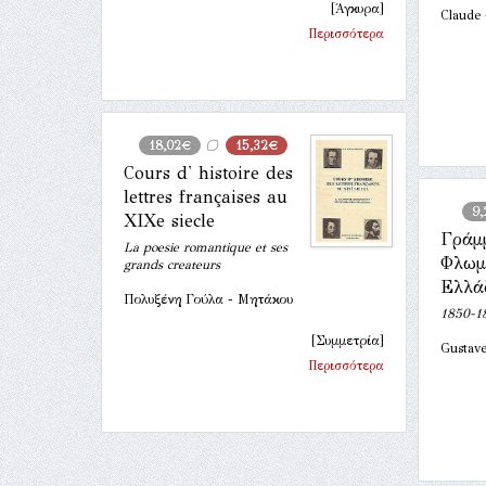
[Άγκυρα]
Claude
Περισσότερα
18,02€
15,32€
Cours d' histoire des
lettres françaises au
9,
XIXe siecle
Γράμ
La poesie romantique et ses
Φλωμ
grands createurs
Ελλά
Πολυξένη Γούλα - Μητάκου
1850-1
[Συμμετρία]
Gustave
Περισσότερα