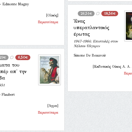
 - Edmonte Magny
26,51€
18,56€
[Ολκός]
Ένας
Περισσότερα
υπερατλαντικός
έρωτας
1947-1964: Επιστολές στον
Νέλσον Όλγκριν
Simone De Beauvoir
29€
6,50€
ματα του
[Εκδοτικός Οίκος Α. Α.
πέρ απ' την
Περι
δα
851
 Flaubert
[Άγρα]
Περισσότερα