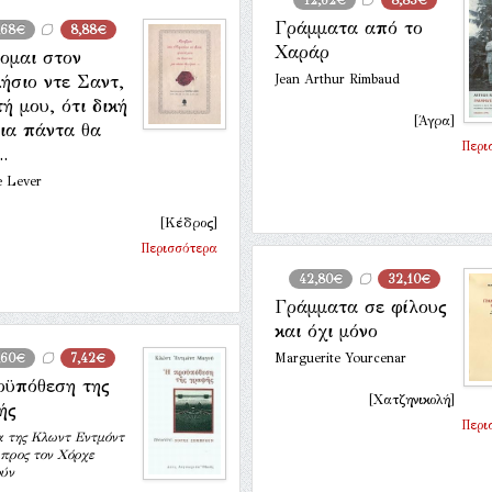
12,62€
8,83€
Γράμματα από το
,68€
8,88€
Χαράρ
ομαι στον
ήσιο ντε Σαντ,
Jean Arthur Rimbaud
ή μου, ότι δική
[Άγρα]
ια πάντα θα
Περι
..
e Lever
[Κέδρος]
Περισσότερα
42,80€
32,10€
Γράμματα σε φίλους
και όχι μόνο
,60€
7,42€
Marguerite Yourcenar
οϋπόθεση της
[Χατζηνικολή]
ής
Περι
 της Κλωντ Εντμόντ
προς τον Χόρχε
ύν