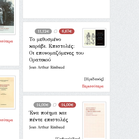
11,12€
6,67€
Το μεθυσμένο
σσότερα
καράβι. Επιστολές:
Οι επονομαζόμενες του
Ορατικού
Jean Arthur Rimbaud
[Ηριδανός]
Περισσότερα
14,00€
14,00€
Ένα ποίημα και
πέντε επιστολές
σσότερα
Jean Arthur Rimbaud