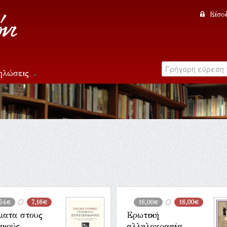
Είσο
ηλώσεις
,54€
7,16€
16,00€
16,00€
ματα στους
Ερωτική
ανούς
αλληλογραφία