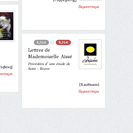
[Γαβριηλίδης]
Περισσότερα
8,34€
8,34€
Lettres de
Mademoiselle Aïssé
Précédées d' une étude de
 Λιβάνη]
Saint - Beuve
σσότερα
[Kauffmann]
Περισσότερα