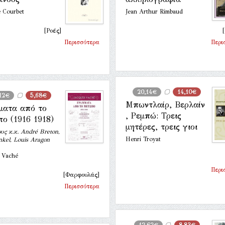
 Courbet
Jean Arthur Rimbaud
[Ροές]
Περισσότερα
Περι
20,14€
14,10€
12€
5,68€
Μπωντλαίρ, Βερλαίν
ματα από το
, Ρεμπώ: Τρεις
ο (1916 1918)
μητέρες, τρεις γιοι
υς κ.κ. André Breton,
Henri Troyat
nkel, Louis Aragon
 Vaché
Περι
[Φαρφουλάς]
Περισσότερα