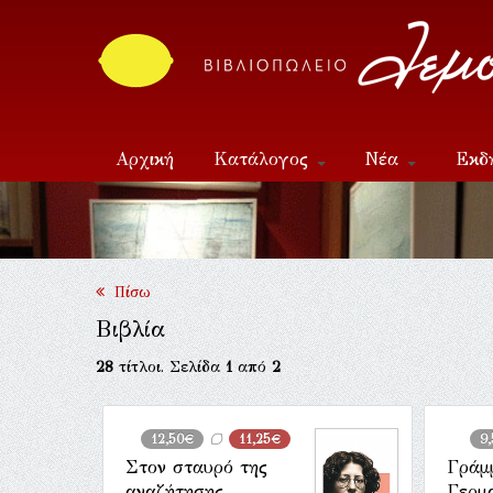
Αρχική
Κατάλογος
Νέα
Εκδ
Επικοινωνία
Πίσω
Βιβλία
28
τίτλοι. Σελίδα
1
από
2
12,50€
11,25€
9
Στον σταυρό της
Γράμ
αναζήτησης
Γερμ