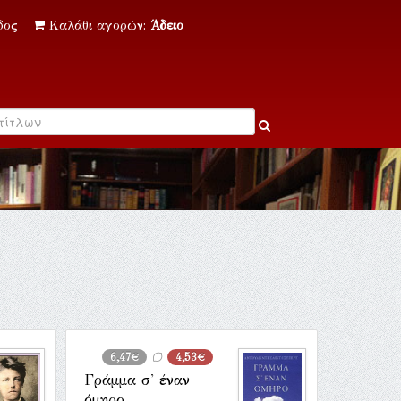
δος
Καλάθι αγορών:
Άδειο
6,47€
4,53€
Γράμμα σ' έναν
όμηρο