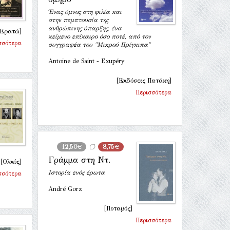
Ένας ύμνος στη φιλία και
στην πεμπτουσία της
ανθρώπινης ύπαρξης, ένα
[Ερατώ]
κείμενο επίκαιρο όσο ποτέ, από τον
σσότερα
συγγραφέα του "Μικρού Πρίγκιπα"
Antoine de Saint - Exupéry
[Εκδόσεις Πατάκη]
Περισσότερα
12,50€
8,75€
Γράμμα στη Ντ.
[Ολκός]
Ιστορία ενός έρωτα
σσότερα
André Gorz
[Ποταμός]
Περισσότερα