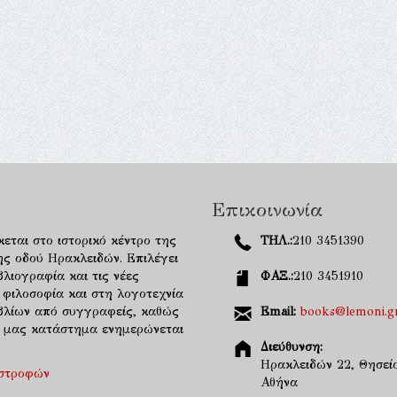
Επικοινωνία
κεται στο ιστορικό κέντρο της
ΤΗΛ.:
210 3451390
ης οδού Ηρακλειδών. Επιλέγει
λιογραφία και τις νέες
ΦΑΞ.:
210 3451910
 φιλοσοφία και στη λογοτεχνία
ιβλίων από συγγραφείς, καθώς
Email:
books@lemoni.g
κό μας κατάστημα ενημερώνεται
Διεύθυνση:
Ηρακλειδών 22, Θησείο
ιστροφών
Αθήνα