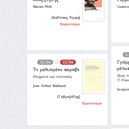
Simone Weil
Gustave
[Εκδόσεις Τύρφη]
Περισσότερα
8,
Γράμ
12,72€
12,72€
μέτωπ
Το μεθυσμένο καράβι
Προς το
Ποιήματα και επιστολές
T. Frae
Jean Arthur Rimbaud
Jacques
[Γαβριηλίδης]
Περισσότερα