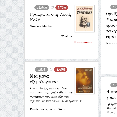
12
12,94€
7,76€
Ορκίζ
Γράμματα στη Λουίζ
Μαρκ
Κολέ
εραστ
Gustave Flaubert
του γ
είμαι.
[Ύψιλον]
Περισσότερα
Mauric
5,87€
4,40€
Μια μάνα
εξομολογείται
10
Ο αντίλαλος των ελπίδων
Η πρ
και των ανησυχιών όλων των
γυναικών που μοιράζονται
γραφ
την πιο ωραία ανθρώπινη εμπειρία
Γράμμα
Μαγνύ 
Rauda Jamis, Isabel Nunez
Σεμπρο