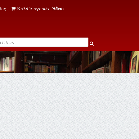
δος
Καλάθι αγορών:
Άδειο