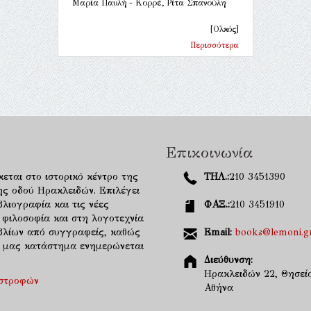
Μαρία Παυλή - Κορρέ, Ρίτα Σπανούλη
[Ολκός]
Περισσότερα
Επικοινωνία
κεται στο ιστορικό κέντρο της
ΤΗΛ.:
210 3451390
ης οδού Ηρακλειδών. Επιλέγει
λιογραφία και τις νέες
ΦΑΞ.:
210 3451910
 φιλοσοφία και στη λογοτεχνία
ιβλίων από συγγραφείς, καθώς
Email:
books@lemoni.g
κό μας κατάστημα ενημερώνεται
Διεύθυνση:
Ηρακλειδών 22, Θησείο
ιστροφών
Αθήνα