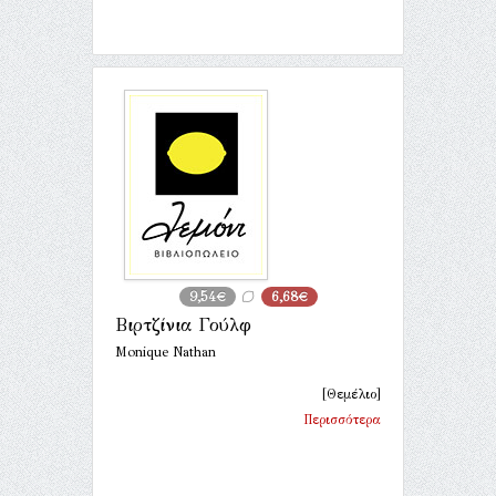
9,54€
6,68€
Βιρτζίνια Γούλφ
Monique Nathan
[Θεμέλιο]
Περισσότερα