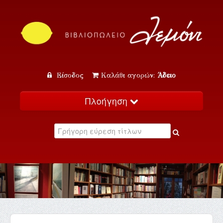
Είσοδος
Καλάθι αγορών:
Άδειο
Πλοήγηση
Αρχική
Κατάλογος
Νέα
Εκδηλώσεις
Επικοινωνία