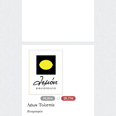
36,81€
25,77€
Λέων Τολστόι
Βιογραφία