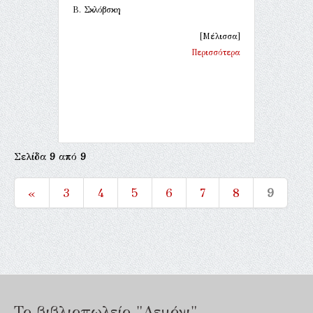
Β. Σκλόβσκη
[Μέλισσα]
Περισσότερα
Σελίδα
9
από
9
«
3
4
5
6
7
8
9
Το βιβλιοπωλείο "Λεμόνι"