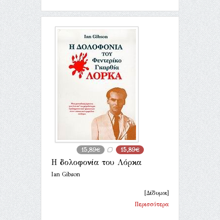
15,89€
15,89€
Η δολοφονία του Λόρκα
Ian Gibson
[Δίδυμοι]
Περισσότερα