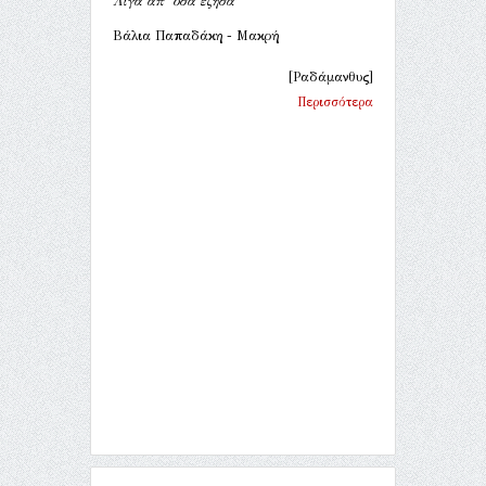
Λίγα απ’ όσα έζησα
Βάλια Παπαδάκη - Μακρή
[Ραδάμανθυς]
Περισσότερα