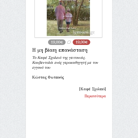
19,00€
19,00€
Η μη βίαιη επανάσταση
Το Καφέ Σχολειό της γειτονιάς.
Κουβεντολόι ενός γεροκαθηγητή με τον
εγγονό του
Κώστας Φωτεινός
[Καφέ Σχολειό]
Περισσότερα