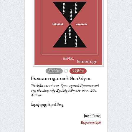
30,00€
22,50€
Πανεπιστημιακοί Θεολόγοι
Το Διδακτικό και Ερευνητικό Προσωπικό
της Θεολογικής Σχολής Αθηνών στον 20ο
Αιώνα
Δημήτρης Αρκάδας
[manifesto]
Περισσότερα