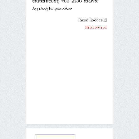
εκπαίδευση του 21ου αιώνα
Αγγελική Ιατροπούλου
[Δερέ Εκδόσεις]
Περισσότερα