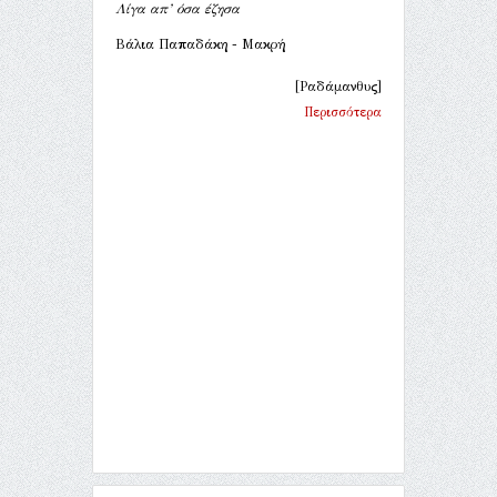
Λίγα απ’ όσα έζησα
Βάλια Παπαδάκη - Μακρή
[Ραδάμανθυς]
Περισσότερα