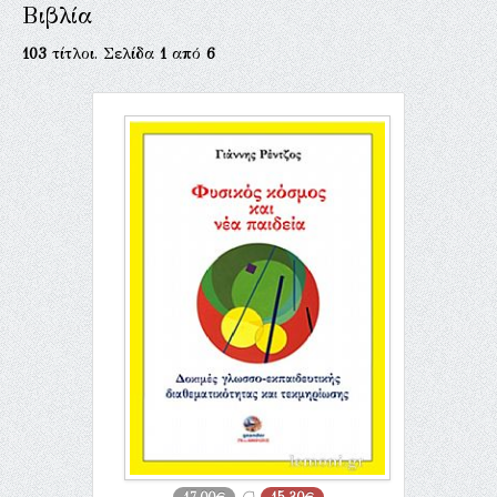
Βιβλία
103
τίτλοι. Σελίδα
1
από
6
17,00€
15,30€