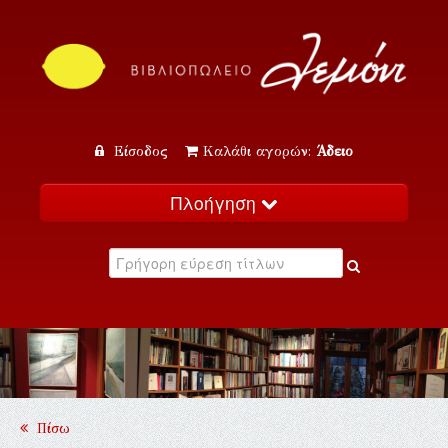
Είσοδος
Καλάθι αγορών:
Άδειο
Πλοήγηση
Αρχική
Κατάλογος
Νέα
Εκδηλώσεις
Επικοινωνία
Πίσω