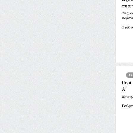
επισ
Το χρο
πορεία
Θεόδω
14
Περί
Α΄
Επιτομ
Γεώργ