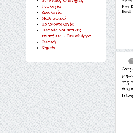
Βοτανικές επιστήμες
Γεωλογία
Kate K
Revell
Ζωολογία
Μαθηματικά
Παλαιοντολογία
Φυσικές και θετικές
επιστήμες - Γενικά έργα
Φυσική
Χημεία
7
Άνθρ
ρομπ
της 
νοημ
Γιάνν