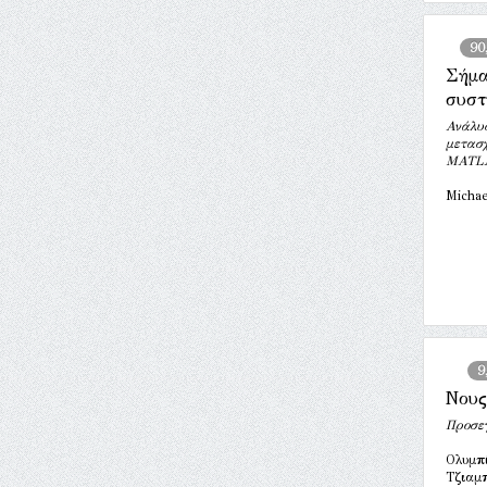
90
Σήμα
συστ
Ανάλυσ
μετασ
MATL
Michae
9
Νους
Προσεγ
Ολυμπ
Τζιαμ