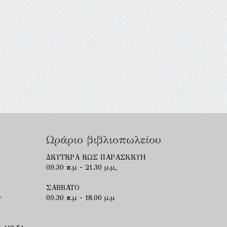
Ωράριο βιβλιοπωλείου
ΔΕΥΤΕΡΑ ΕΩΣ ΠΑΡΑΣΚΕΥΗ
09.30 π.μ - 21.30 μ.μ,
ΣΑΒΒΑΤΟ
r
09.30 π.μ - 18.00 μ.μ