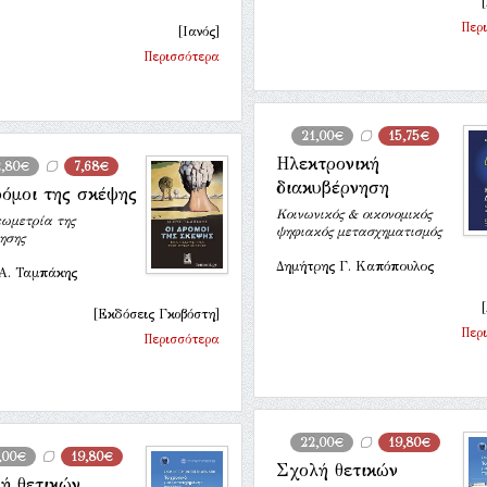
Περ
[Ιανός]
Περισσότερα
21,00€
15,75€
Ηλεκτρονική
2,80€
7,68€
διακυβέρνηση
ρόμοι της σκέψης
Κοινωνικός & οικονομικός
ωμετρία της
ψηφιακός μετασχηματισμός
ησης
Δημήτρης Γ. Καπόπουλος
 Α. Ταμπάκης
[Εκδόσεις Γκοβόστη]
Περ
Περισσότερα
22,00€
19,80€
,00€
19,80€
Σχολή θετικών
ή θετικών