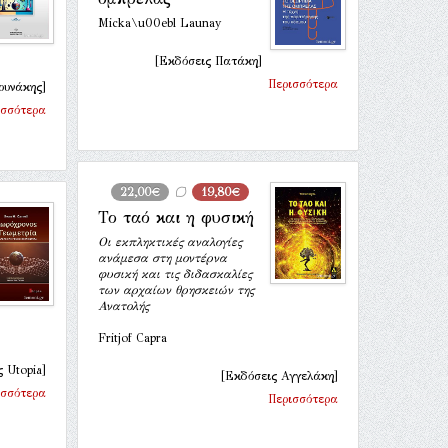
Micka\u00ebl Launay
[Εκδόσεις Πατάκη]
Περισσότερα
ουνάκης]
ισσότερα
22,00€
19,80€
Το ταό και η φυσική
Οι εκπληκτικές αναλογίες
ανάμεσα στη μοντέρνα
φυσική και τις διδασκαλίες
των αρχαίων θρησκειών της
Ανατολής
Fritjof Capra
 Utopia]
[Εκδόσεις Αγγελάκη]
ισσότερα
Περισσότερα