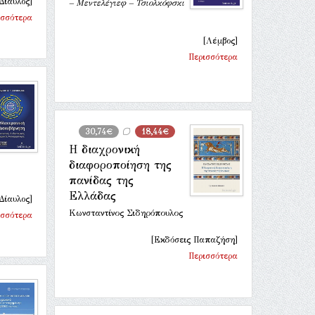
[Δίαυλος]
– Μεντελέγιεφ – Τσιολκόφσκι
ισσότερα
[Λέμβος]
Περισσότερα
30,74€
18,44€
Η διαχρονική
διαφοροποίηση της
πανίδας της
Ελλάδας
[Δίαυλος]
Κωνσταντίνος Σιδηρόπουλος
ισσότερα
[Εκδόσεις Παπαζήση]
Περισσότερα