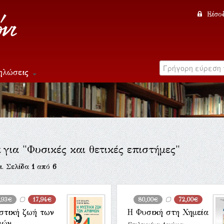
Είσο
ηλώσεις
 για "Φυσικές και θετικές επιστήμες"
ι. Σελίδα
1
από
6
,93€
17,94€
80,00€
72,00€
στική ζωή των
Η Φυσική στη Χημεία
μών