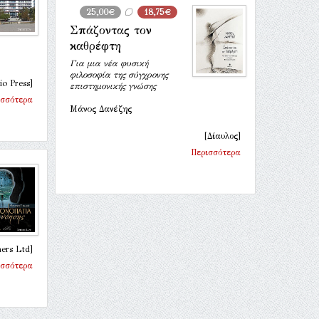
25,00€
18,75€
Σπάζοντας τον
καθρέφτη
Για μια νέα φυσική
φιλοσοφία της σύγχρονης
io Press]
επιστημονικής γνώσης
ισσότερα
Μάνος Δανέζης
[Δίαυλος]
Περισσότερα
hers Ltd]
ισσότερα