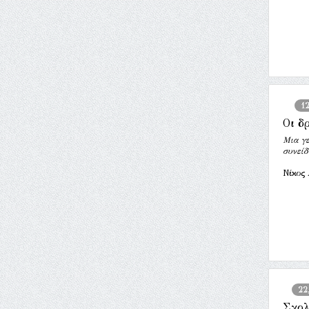
1
Οι δ
Μια γε
συνείδ
Νίκος
22
Σχολ