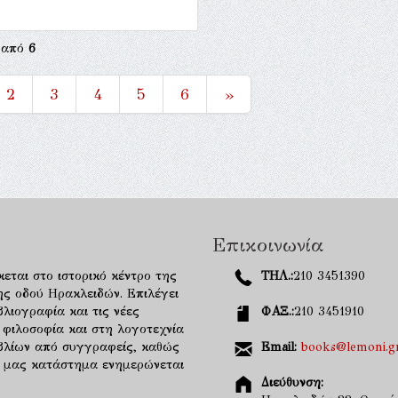
από
6
2
3
4
5
6
»
Επικοινωνία
κεται στο ιστορικό κέντρο της
ΤΗΛ.:
210 3451390
ης οδού Ηρακλειδών. Επιλέγει
λιογραφία και τις νέες
ΦΑΞ.:
210 3451910
 φιλοσοφία και στη λογοτεχνία
ιβλίων από συγγραφείς, καθώς
Email:
books@lemoni.g
κό μας κατάστημα ενημερώνεται
Διεύθυνση: