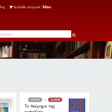
δος
Καλάθι αγορών:
Άδειο
16,60€
14,94€
Το θεώρημα της
ομπρέλας