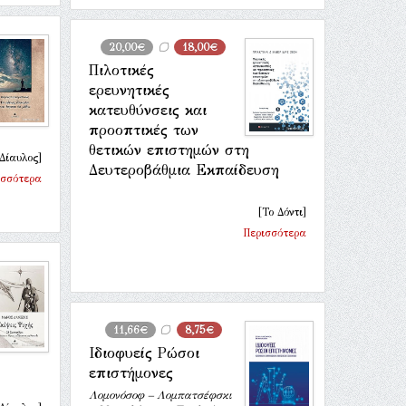
20,00€
18,00€
Πιλοτικές
ερευνητικές
κατευθύνσεις και
προοπτικές των
θετικών επιστημών στη
Δίαυλος]
Δευτεροβάθμια Εκπαίδευση
ισσότερα
[Το Δόντι]
Περισσότερα
11,66€
8,75€
Ιδιοφυείς Ρώσοι
επιστήμονες
Λομονόσοφ – Λομπατσέφσκι