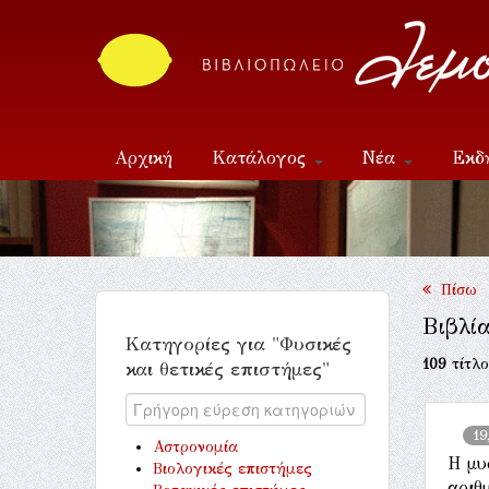
Αρχική
Κατάλογος
Νέα
Εκδ
Επικοινωνία
Πίσω
Βιβλία
Κατηγορίες για "Φυσικές
109
τίτλο
και θετικές επιστήμες"
19
Αστρονομία
Η μυ
Βιολογικές επιστήμες
αριθ