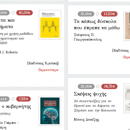
,00€
81,00€
15,00€
13,50€
τα και
Τα κάπως δύσκολα
ήματα
που έπρεπε να μάθω
η με χρήση μεθόδων
Στέφανος Π.
χηματισμού και
Γεωργακόπουλος
AB®
[Εκδόσεις 
l J. Roberts
Περ
[Εκδόσεις Κριτική]
Περισσότερα
25,00€
18,75€
Σκέψεις ψυχής
,44€
7,55€
24 συνεντεύξεις για το
 ο κυβερνήτης
Ορατό και το Αόρατο, το
Σύμπαν και την Κοινωνία
γίσεις
Μάνος Δανέζης
ία Γκίμπα -
πίρη