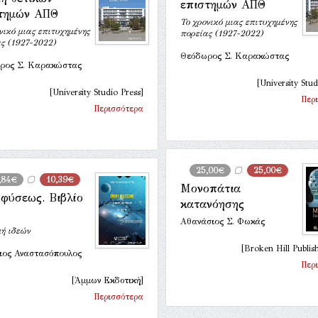
επιστημών ΑΠΘ
τημών ΑΠΘ
Το χρονικό μιας επιτυχημένης
νικό μιας επιτυχημένης
πορείας (1927-2022)
ς (1927-2022)
Θεόδωρος Σ. Καρακώστας
ρος Σ. Καρακώστας
[University Stud
[University Studio Press]
Περ
Περισσότερα
25,00€
25,00€
,84€
10,39€
Μονοπάτια
 φύσεως. Βιβλίο
κατανόησης
Αθανάσιος Σ. Φωκάς
ή ιδεών
[Broken Hill Publis
ιος Αναστασόπουλος
Περ
[Άμμων Εκδοτική]
Περισσότερα