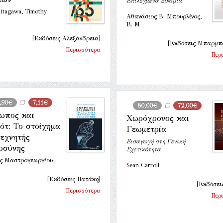
Επιλεγμένα Δοκίμια
itagawa, Timothy
Αθανάσιος Β. Μπουρλίνος,
Β. Μ
[Εκδόσεις Αλεξάνδρεια]
[Εκδόσεις Μπαρμπ
Περισσότερα
Περ
,90€
7,11€
80,00€
72,00€
ωπος και
Χωρόχρονος και
ότ: Το στοίχημα
Γεωμετρία
τεχνητής
Εισαγωγή στη Γενική
οσύνης
Σχετικότητα
ης Μαστρογεωργίου
Sean Carroll
[Εκδόσεις Πατάκη]
[Εκδόσεις
Περισσότερα
Περ