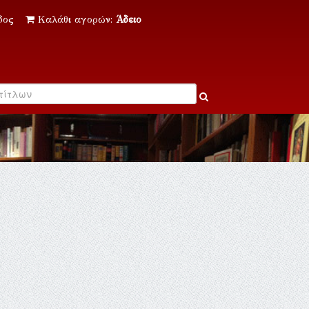
δος
Καλάθι αγορών:
Άδειο