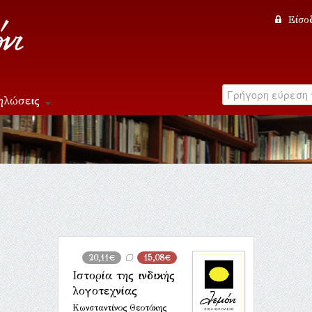
Είσο
ηλώσεις
20,11€
15,08€
Ιστορία της ινδικής
λογοτεχνίας
Κωνσταντίνος Θεοτόκης