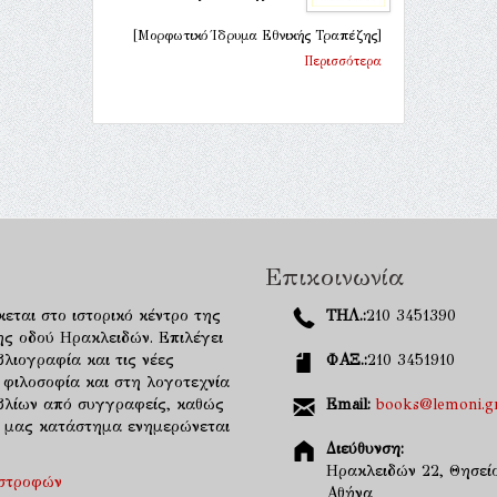
[Μορφωτικό Ίδρυμα Εθνικής Τραπέζης]
Περισσότερα
Επικοινωνία
κεται στο ιστορικό κέντρο της
ΤΗΛ.:
210 3451390
ης οδού Ηρακλειδών. Επιλέγει
λιογραφία και τις νέες
ΦΑΞ.:
210 3451910
 φιλοσοφία και στη λογοτεχνία
ιβλίων από συγγραφείς, καθώς
Email:
books@lemoni.g
κό μας κατάστημα ενημερώνεται
Διεύθυνση:
Ηρακλειδών 22, Θησείο
ιστροφών
Αθήνα