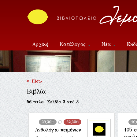
Αρχική
Κατάλογος
Νέα
Εκδ
Επικοινωνία
Πίσω
Βιβλία
56
τίτλοι. Σελίδα
3
από
3
32,30€
32,30€
10
Ανθολόγιο κειμένων
105 σ
σχολι