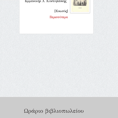
Εμμανουήλ Α. Κοντογιάννης
[Κνωσός]
Περισσότερα
Ωράριο βιβλιοπωλείου