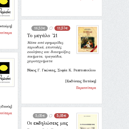
ντούμη]
16,53€
11,57€
σσότερα
Το μεγάλο '21
Μέσα από εφημερίδες,
περιοδικά, επιστολές,
εκκλήσεις και διακηρύξεις,
ποιήματα, τραγούδια,
χειροτεχνήματα
Νίκος Γ. Γκώνιας, Σοφία Κ. Ραπτοπούλου
[Εκδόσεις Πατάκη]
Περισσότερα
ρδανός]
σσότερα
5,05€
5,05€
Οι εκδηλώσεις μας