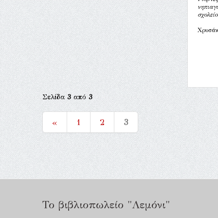
νηπιαγω
σχολείο
Χρυσάν
Σελίδα
3
από
3
«
1
2
3
Το βιβλιοπωλείο "Λεμόνι"