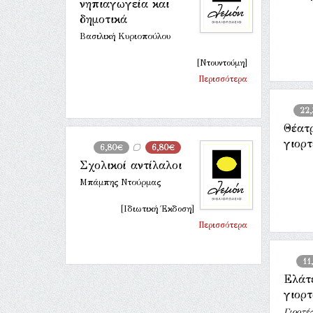
νηπιαγωγεία και
δημοτικά
Βασιλική Κυριοπούλου
[Ντουντούμη]
Περισσότερα
22
Θέατρ
γιορτ
6,80€
6,80€
Σχολικοί αντίλαλοι
Μπάμπης Ντούρμας
[Ιδιωτική Έκδοση]
Περισσότερα
11
Ελάτ
γιορ
Γιορτές