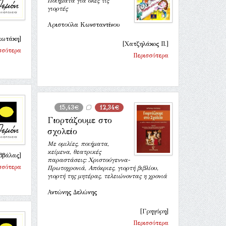
Ποιήματα για όλες τις
γιορτές
Αριστούλα Κωνσταντίνου
ιωτάκη]
[Χατζηλάκος Π.]
σσότερα
Περισσότερα
15,43€
12,34€
Γιορτάζουμε στο
σχολείο
Με ομιλίες, ποιήματα,
κείμενα, θεατρικές
ββάλας]
παραστάσεις: Χριστούγεννα-
σσότερα
Πρωτοχρονιά, Απόκριες, γιορτή βιβλίου,
γιορτή της μητέρας, τελειώνοντας η χρονιά
Αντώνης Δελώνης
[Γρηγόρη]
Περισσότερα