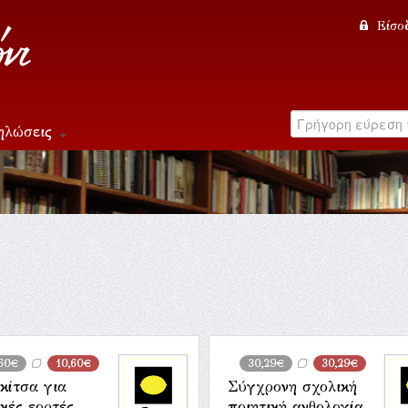
Είσο
ηλώσεις
,60€
10,60€
30,29€
30,29€
κίτσα για
Σύγχρονη σχολική
κές εορτές,
ποιητική ανθολογία