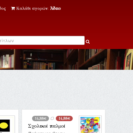
δος
Καλάθι αγορών:
Άδειο
14,88€
14,88€
Σχολικοί παλμοί