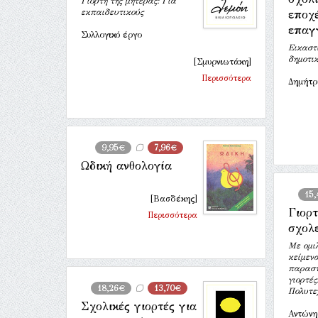
Γιορτή της μητέρας: Για
εκπαιδευτικούς
εποχέ
επαγ
Συλλογικό έργο
Εικαστι
δημοτι
[Σμυρνιωτάκη]
Περισσότερα
Δημήτρ
9,95€
7,96€
Ωδική ανθολογία
15
[Βασδέκης]
Γιορ
Περισσότερα
σχολ
Με ομιλ
κείμενα
παραστά
γιορτές
18,26€
13,70€
Πολυτε
Σχολικές γιορτές για
Αντώνη