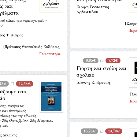
ς και
Ειρήνη Γεννιατάκη -
Αρβανιτίδου
γέλματα
κό υλικό για νηπιαγωγείο -
[Σμυρν
κό
Περι
ιος Τ. Λιάρος
[Πρότυπες Θεσσαλικές Εκδόσεις]
Περισσότερα
9,65€
7,72€
Γιορτή και σχόλη και
σχολείο
Ιωάννης Ε. Βρεττός
,43€
12,34€
τάζουμε στο
[Σα
είο
Περι
ίες, ποιήματα,
 και θεατρικές
σεις για τις εθνικές
: 28η Οκτωβρίου, 25η Μαρτίου,
χνείο
18,26€
13,70€
ς Δελώνης