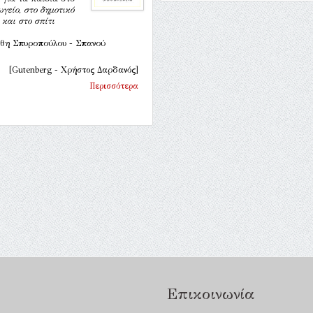
γείο, στο δημοτικό
 και στο σπίτι
θη Σπυροπούλου - Σπανού
[Gutenberg - Χρήστος Δαρδανός]
Περισσότερα
Επικοινωνία