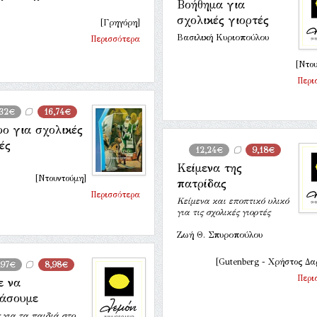
Βοήθημα για
σχολικές γιορτές
[Γρηγόρη]
Βασιλική Κυριοπούλου
Περισσότερα
[Ντου
Περι
,32€
16,74€
ο για σχολικές
ές
12,24€
9,18€
Κείμενα της
[Ντουντούμη]
πατρίδας
Περισσότερα
Κείμενα και εποπτικό υλικό
για τις σχολικές γιορτές
Ζωή Θ. Σπυροπούλου
[Gutenberg - Χρήστος Δα
,97€
8,98€
Περι
ε να
τάσουμε
 για τα παιδιά στο