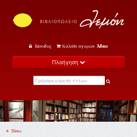
Είσοδος
Καλάθι αγορών:
Άδειο
Πλοήγηση
Αρχική
Κατάλογος
Νέα
Εκδηλώσεις
Επικοινωνία
Πίσω