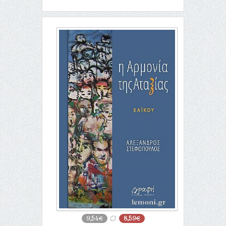
9,54€
8,59€