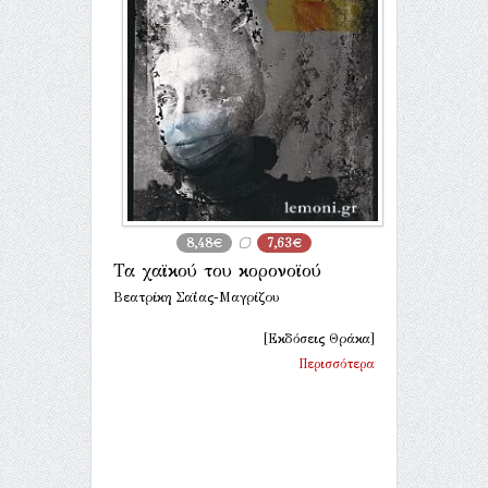
8,48€
7,63€
Τα χαϊκού του κορονοϊού
Βεατρίκη Σαΐας-Μαγρίζου
[Εκδόσεις Θράκα]
Περισσότερα