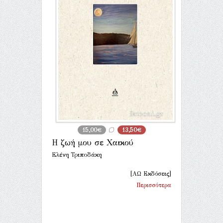
15,00€
13,50€
Η ζωή μου σε Χαικού
Ελένη Τριποδάκη
[ΑΩ Εκδόσεις]
Περισσότερα