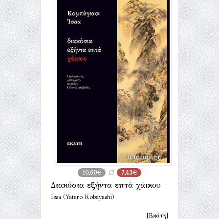
10,60€
7,42€
Διακόσια εξήντα επτά χάικου
Issa (Yataro Kobayashi)
[Εκάτη]