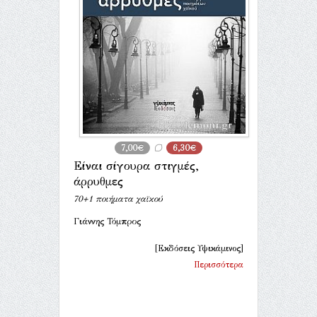
7,00€
6,30€
Είναι σίγουρα στιγμές,
άρρυθμες
70+1 ποιήματα χαϊκού
Γιάννης Τόμπρος
[Εκδόσεις Υψικάμινος]
Περισσότερα