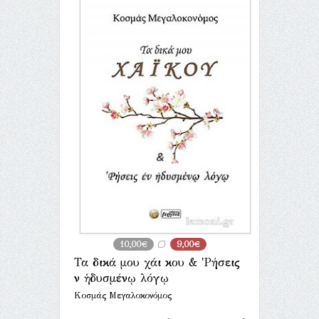
10,00€
9,00€
Τα δικά μου χάι κου & ‛Ρήσεις
ἐν ἡδυσμένῳ λόγῳ
Κοσμάς Μεγαλοκονόμος