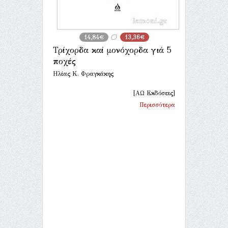
14,84€
13,36€
Τρίχορδα καί μονόχορδα γιά 5
ἐποχές
Ηλίας Κ. Φραγκάκης
[ΑΩ Εκδόσεις]
Περισσότερα