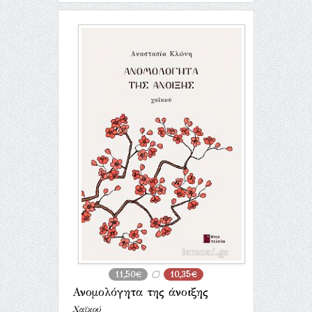
11,50€
10,35€
Ανο­μο­λό­γητα της άνοι­ξης
Χαϊκού