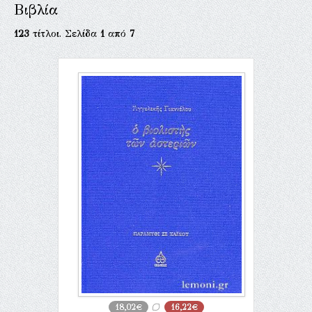
Βιβλία
123
τίτλοι. Σελίδα
1
από
7
18,02€
16,22€