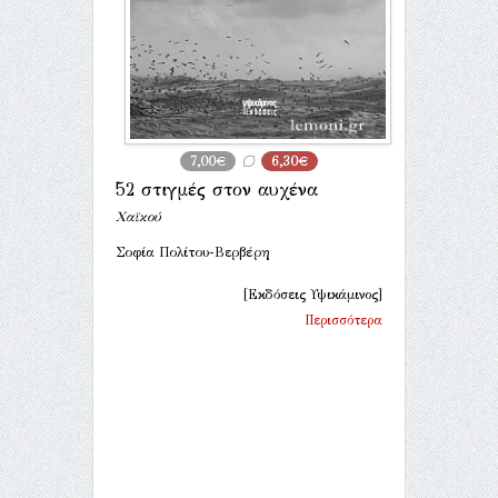
7,00€
6,30€
52 στιγμές στον αυχένα
Χαϊκού
Σοφία Πολίτου-Βερβέρη
[Εκδόσεις Υψικάμινος]
Περισσότερα