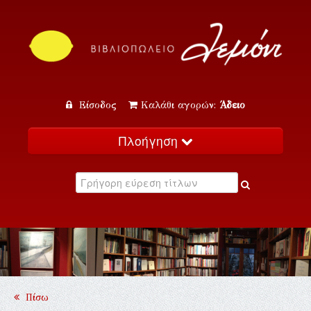
Είσοδος
Καλάθι αγορών:
Άδειο
Πλοήγηση
Αρχική
Κατάλογος
Νέα
Εκδηλώσεις
Επικοινωνία
Πίσω