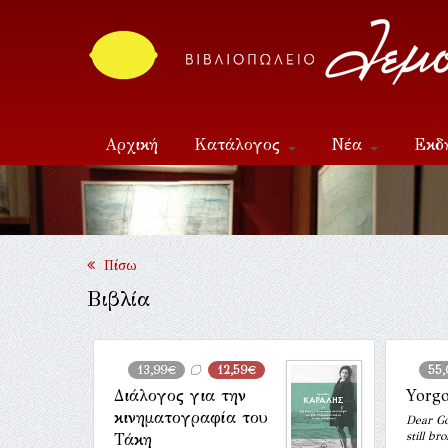
Αρχική
Κατάλογος
Νέα
Εκδ
Επικοινωνία
Πίσω
Βιβλία
13,99€
12,59€
55,
Διάλογος για την
Yorg
κινηματογραφία του
Dear Go
still br
Τάκη