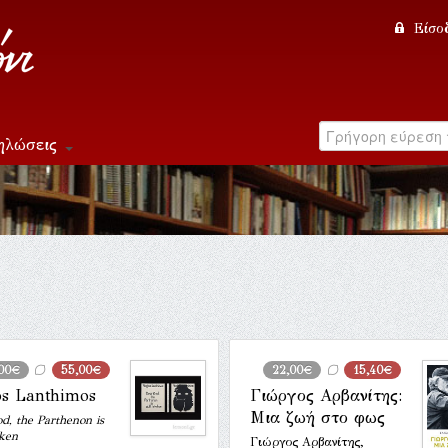
Είσο
ηλώσεις
00€
55,00€
22,00€
15,40€
os Lanthimos
Γιώργος Αρβανίτης:
Μια ζωή στο φως
d, the Parthenon is
oken
Γιώργος Αρβανίτης,