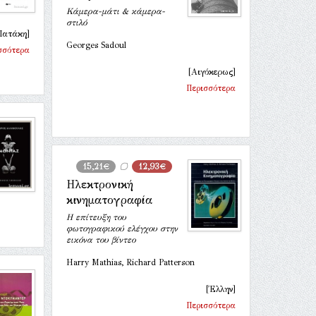
Κάμερα-μάτι & κάμερα-
στιλό
Πατάκη]
Georges Sadoul
σσότερα
[Αιγόκερως]
Περισσότερα
15,21€
12,93€
Ηλεκτρονική
κινηματογραφία
Η επίτευξη του
φωτογραφικού ελέγχου στην
εικόνα του βίντεο
Harry Mathias, Richard Patterson
[Έλλην]
Περισσότερα