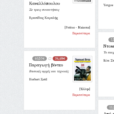
Κανελλόπουλου
Yorgos
Σε τρεις συναντήσεις
Βρασίδας Καραλής
[Petites - Maisons]
Περισσότερα
7,
Ντοκ
Το παι
40,57€
34,48€
Εύα Στ
Παραγωγή βίντεο
Βασικές αρχές και τεχνικές
Herbert Zettl
[Έλλην]
Περισσότερα
13
Από 