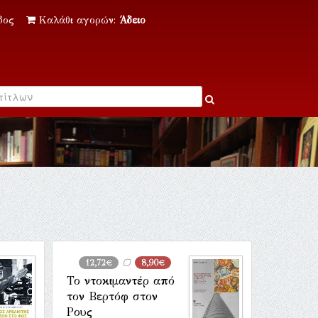
δος
Καλάθι αγορών:
Άδειο
12,72€
8,90€
Το ντοκιμαντέρ από
τον Βερτόφ στον
Ρους