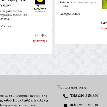
Κάμερα-μάτι και κάμερα-
γκμαν
στυλό
α σκηνοθέτες του
Georges Sadoul
τογράφου μιλούν για
νη τους
[Αιγ
ικό έργο
Περι
[Κάλβος]
Περισσότερα
Επικοινωνία
κεται στο ιστορικό κέντρο της
ΤΗΛ.:
210 3451390
ης οδού Ηρακλειδών. Επιλέγει
λιογραφία και τις νέες
ΦΑΞ.:
210 3451910