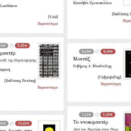
Ελισάβετ Χρονοπούλου
 Lanthimos
[Εκδόσεις 
[Void]
Περι
Περισσότερα
50€
5,25€
8,48€
8,48€
ιμαντέρ
Μοντάζ
χνίδι της Παρατήρησης
Ροβήρος Α. Μανθούλης
εφανή
[Γαβριηλίδης]
[Εκδόσεις Πατάκη]
Περισσότερα
Περισσότερα
7,43€
5,20€
Το ντοκυμαντέρ
,93€
10,45€
Από τον Βερτώφ στον Ρους:
τον Λυμιέρ στο