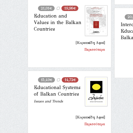
21,01€
19,96€
Education and
20
Values in the Balkan
Inter
Countries
Educa
Balka
[Κυριακίδη Αφοί]
Περισσότερα
15,49€
14,72€
Educational Systems
of Balkan Countries
Issues and Trends
[Κυριακίδη Αφοί]
Περισσότερα