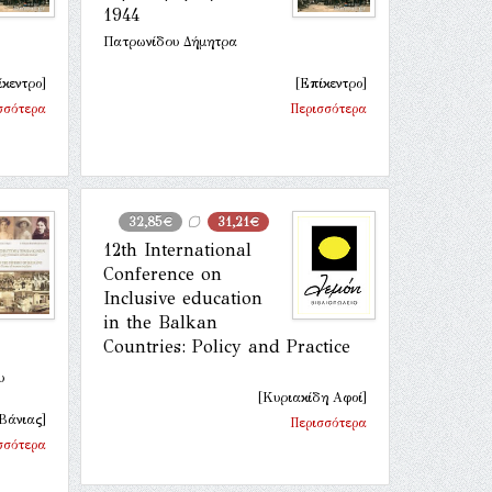
1944
Πατρωνίδου Δήμητρα
ίκεντρο]
[Επίκεντρο]
σσότερα
Περισσότερα
32,85€
31,21€
12th International
Conference on
Inclusive education
in the Balkan
Countries: Policy and Practice
υ
[Κυριακίδη Αφοί]
Βάνιας]
Περισσότερα
σσότερα