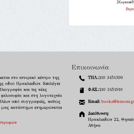
[Κυριακίδ
Περι
Επικοινωνία
κεται στο ιστορικό κέντρο της
ΤΗΛ.:
210 3451390
ης οδού Ηρακλειδών. Επιλέγει
λιογραφία και τις νέες
ΦΑΞ.:
210 3451910
 φιλοσοφία και στη λογοτεχνία
ιβλίων από συγγραφείς, καθώς
Email:
books@lemoni.g
κό μας κατάστημα ενημερώνεται
Διεύθυνση:
Ηρακλειδών 22, Θησείο
ιστροφών
Αθήνα