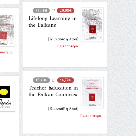
31,51€
29,93€
Lifelong Learning in
the Balkans
[Κυριακίδη Αφοί]
Περισσότερα
σσότερα
15,49€
14,72€
Teacher Education in
the Balkan Countries
[Κυριακίδη Αφοί]
Περισσότερα