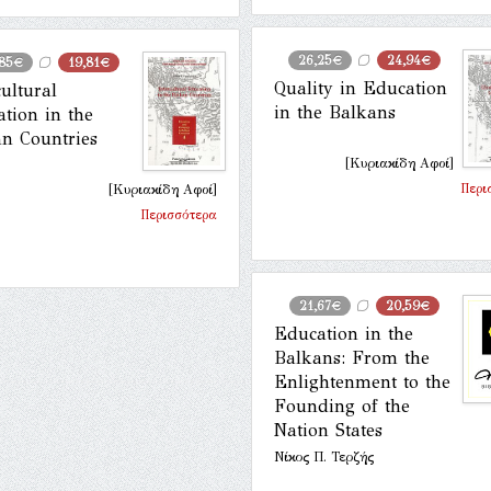
26,25€
24,94€
,85€
19,81€
Quality in Education
cultural
in the Balkans
tion in the
n Countries
[Κυριακίδη Αφοί]
Περι
[Κυριακίδη Αφοί]
Περισσότερα
21,67€
20,59€
Education in the
Balkans: From the
Enlightenment to the
Founding of the
Nation States
Νίκος Π. Τερζής