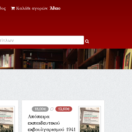
δος
Καλάθι αγορών:
Άδειο
18,00€
12,60€
Απόπειρα
εκπαιδευτικού
εκβουλγαρισμού 1941