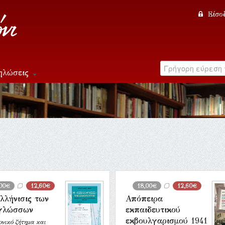
Είσο
ηλώσεις
,00€
12,60€
18,00€
12,60€
λλήνισις των
Απόπειρα
γλώσσων
εκπαιδευτικού
εκβουλγαρισμού 1941
νικό ζήτημα και