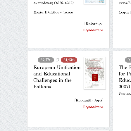
εκπαίδευση (1870-1967)
εκπαίδ
Σοφία Ηλιάδου - Τάχου
Σοφία 
[Επίκεντρο]
Περισσότερα
32,77€
31,13€
9
European Unification
The B
and Educational
for 
Challenges in the
Educa
Balkans
2007)
Past an
[Κυριακίδη Αφοί]
Περισσότερα