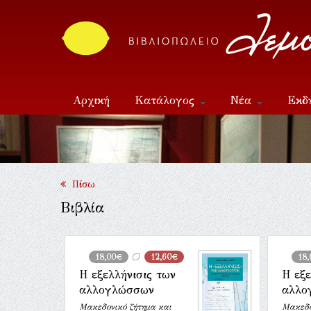
Αρχική
Κατάλογος
Νέα
Εκδ
Επικοινωνία
Πίσω
Βιβλία
18,00€
12,60€
18
Η εξελλήνισις των
Η εξε
αλλογλώσσων
αλλο
Μακεδονικό ζήτημα και
Μακεδο