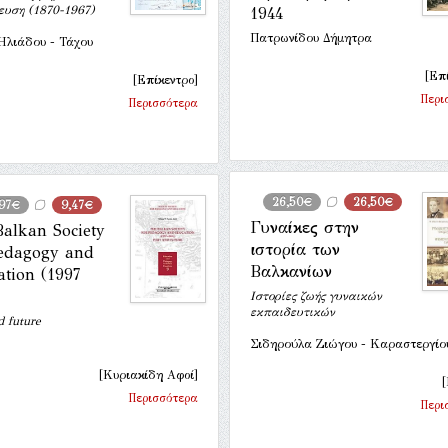
ευση (1870-1967)
1944
Πατρωνίδου Δήμητρα
Ηλιάδου - Τάχου
[Επ
[Επίκεντρο]
Περι
Περισσότερα
26,50€
26,50€
,97€
9,47€
Γυναίκες στην
alkan Society
ιστορία των
Pedagogy and
Βαλκανίων
tion (1997
Ιστορίες ζωής γυναικών
εκπαιδευτικών
d future
Σιδηρούλα Ζιώγου - Καραστεργίο
[Κυριακίδη Αφοί]
[
Περισσότερα
Περι