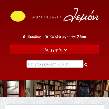
Είσοδος
Καλάθι αγορών:
Άδειο
Πλοήγηση
Αρχική
Κατάλογος
Νέα
Εκδηλώσεις
Επικοινωνία