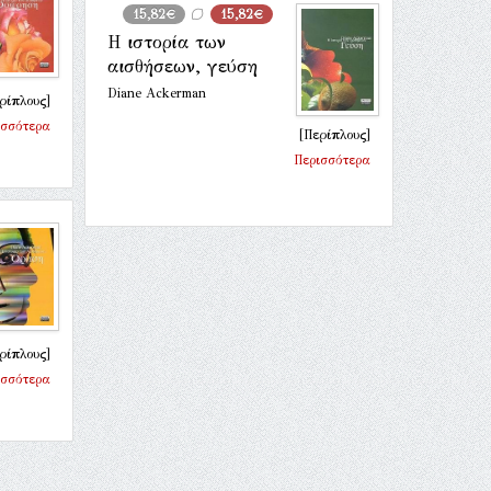
15,82€
15,82€
Η ιστορία των
αισθήσεων, γεύση
Diane Ackerman
ρίπλους]
ισσότερα
[Περίπλους]
Περισσότερα
ρίπλους]
ισσότερα