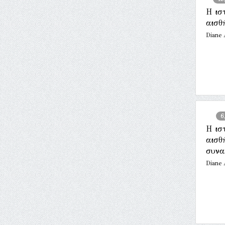
Η ισ
αισθ
Diane
6
Η ισ
αισθ
συνα
Diane