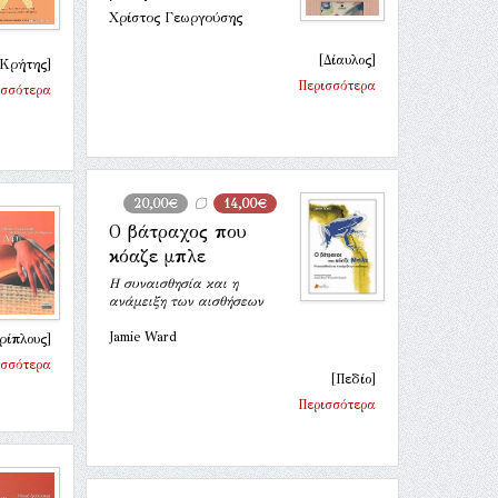
Χρίστος Γεωργούσης
[Δίαυλος]
 Κρήτης]
Περισσότερα
ισσότερα
20,00€
14,00€
Ο βάτραχος που
κόαζε μπλε
Η συναισθησία και η
ανάμειξη των αισθήσεων
Jamie Ward
ρίπλους]
ισσότερα
[Πεδίο]
Περισσότερα