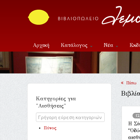
Αρχική
Κατάλογος
Νέα
Εκδ
Επικοινωνία
Πίσω
Βιβλία
Κατηγορίες για
"Αισθήσεις"
12
Η Σί
Πόνος
“Οδύ
αισθ