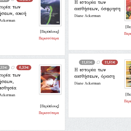
Η ιστορία των
τορία των
αισθήσεων, όσφρηση
ήσεων, ακοή
Diane Ackerman
 Ackerman
[Πε
[Περίπλους]
Περ
Περισσότερα
11,61€
11,61€
,33€
6,33€
Η ιστορία των
τορία των
αισθήσεων, όραση
ήσεων,
Diane Ackerman
ισθησία
[Πε
 Ackerman
Περ
[Περίπλους]
Περισσότερα