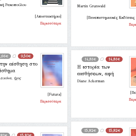
ική Ρακοπούλου
Martin Grunwald
[Αποστακτήριο]
[Πανεπιστημιακές Εκδόσεις
Περισσότερα
Περ
2,66€
9,50€
14,81€
14,81€
την αίσθηση στο
Η ιστορία των
ίσθημα
αισθήσεων, αφή
 εικόνα, ήχος
Diane Ackerman
[Πε
[Futura]
Περ
Περισσότερα
15,82€
15,82€
,82€
15,82€