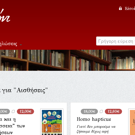
Είσο
ηλώσεις
 για "Αισθήσεις"
,00€
12,00€
18,00€
12,60€
α και η
Homo hapticus
σσεια” των
Γιατί δεν μπορούμε να
ζήσουμε δίχως αφή
ήσεων