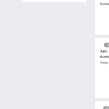
Βασιλ
1
Από 
συνα
Λόγος,
15