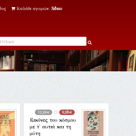
δος
Καλάθι αγορών:
Άδειο
13,26€
9,95€
Εικόνες του κόσμου
με τ' αυτιά και τη
μύτη