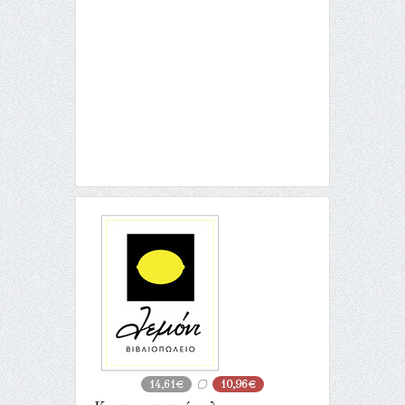
14,61€
10,96€