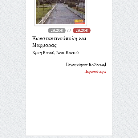
28,20€
28,20€
Κωνσταντινούπολη και
Μαρμαράς
Έρση Βατού, Άννα Κοντού
[Ινφογνώμων Εκδόσεις]
Περισσότερα