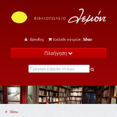
Είσοδος
Καλάθι αγορών:
Άδειο
Πλοήγηση
Αρχική
Κατάλογος
Νέα
Εκδηλώσεις
Επικοινωνία
Πίσω