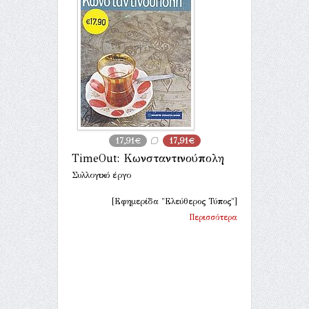
17,91€
17,91€
TimeOut: Κωνσταντινούπολη
Συλλογικό έργο
[Εφημερίδα "Ελεύθερος Τύπος"]
Περισσότερα