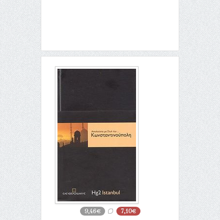
9,46€
7,10€