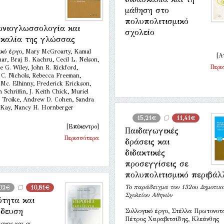
μάθηση στο
πολυπολιτισμικό
ωνιογλωσσολογία και
σχολείο
σκαλία της γλώσσας
ικό έργο, Mary McGroarty, Kamal
[Α
har, Braj B. Kachru, Cecil L. Nelson,
Περι
e G. Wiley, John R. Rickford,
a C. Nichols, Rebecca Freeman,
Mc. Elhinny, Frederick Erickson,
 Schriffin, J. Keith Chick, Muriel
 - Troike, Andrew D. Cohen, Sandra
Kay, Nancy H. Hornberger
15,21€
11,41€
[Επίκεντρο]
Παιδαγωγικές
Περισσότερα
δράσεις και
διδακτικές
προσεγγίσεις σε
πολυπολιτισμικό περιβάλ
Το παράδειγμα του 132ου Δημοτικ
,02€
10,81€
Σχολείου Αθηνών
ότητα και
ίδευση
Συλλογικό έργο, Στέλλα Πρωτονοτ
Πέτρος Χαραβιτσίδης, Κλεάνθης
ογος και οι