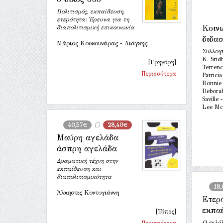
Πολιτισμός, εκπαίδευση,
ετερότητα: Έρευνα για τη
Κοιν
διαπολιτισμική επικοινωνία
διδα
Μάριος Κουκουνάρας - Λιάγκης
Συλλογ
K. Srid
[Γρηγόρη]
Terrenc
Περισσότερα
Patrici
Bonnie 
Deborah
Saville
Lee Mc
40,57€
28,40€
Μαύρη αγελάδα
άσπρη αγελάδα
Δραματική τέχνη στην
εκπαίδευση και
διαπολιτισμικότητα
18
Άλκηστις Κοντογιάννη
Ετερ
εκπα
[Τόπος]
Ο φιλόλ