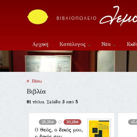
Αρχική
Κατάλογος
Νέα
Εκδ
Επικοινωνία
Πίσω
Βιβλία
81
τίτλοι. Σελίδα
3
από
5
25,35€
20,28€
45
Ο Θεός, ο δικός μου,
ο δικός σου