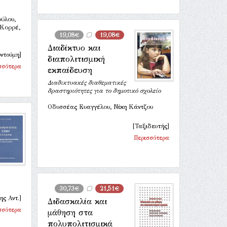
ύλου,
 Κορρέ,
19,08€
19,08€
Διαδίκτυο και
ντούμη]
διαπολιτισμική
σσότερα
εκπαίδευση
Διαδικτυακές διαθεματικές
δραστηριότητες για το δημοτικό σχολείο
Οδυσσέας Ευαγγέλου, Νίκη Κάντζου
[Ταξιδευτής]
Περισσότερα
30,73€
21,51€
ης Αντ.]
Διδασκαλία και
σσότερα
μάθηση στα
πολυπολιτισμικά