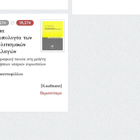
,27€
18,27€
ια
ωπολογία των
λιτισμικών
λλαγών
γραφική ταινία στη μελέτη
ήσεων νεαρών ευρωπαίων
ριανταφύλλου
[Kauffmann]
Περισσότερα