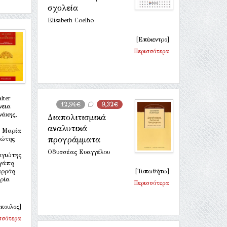
σχολεία
Elisabeth Coelho
[Επίκεντρο]
Περισσότερα
lter
12,94€
9,32€
νεια
άκης,
Διαπολιτισμικά
αναλυτικά
, Μαρία
προγράμματα
ιώτης
Οδυσσέας Ευαγγέλου
αγιώτης
Αγάπη
ιρρόη
[Τυπωθήτω]
ρία
Περισσότερα
πουλος]
σσότερα