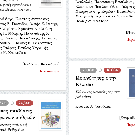
Βουλαλάς, Παρασκευή Βασιλάκου,
ωγικές προκλήσεις
Ελευθερία Νικολοπούλου, Γιώργος
υπολιτισμικότητας
Μακρυγιάννης, Ευρώπη Παπαδοπο
Στεργιανή Ταζοπούλου, Χρυσηίδα
ικό έργο, Κώστας Αγγελάκος,
Πολυξένη Μάστορα
ιος Ε. Γκότοβος, Ιωσήφ Σ. Ιωσήφ,
Kizilyürek, Χριστίνα Κουλούρη,
[Ντου
ς Κ. Μύαρης, Παναγιώτης Χ.
ς, Γιάννης Παπαδάκης, Λευτέρης
Περι
οντίου, Γιάννος Ν. Σωκράτους,
ς Τσάφος, Παύλος Χαραμής,
α Η. Χαριτίδου
[Εκδόσεις Παπαζήση]
20,10€
16,08€
Περισσότερα
Μειονότητες στην
Ελλάδα
Ελληνικές μειονότητες στα
βαλκάνια
34€
24,34€
Κωστής Α. Τσιούμης
κές επιδόσεις
φωνων μαθητών
[Σταμούλ
υτική πολιτική,
Περι
τικά δεδομένα