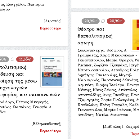
ας Ευαγγέλου, Νεκταρία
λόγου
[Ατραπός]
20,29€
20,29€
Περισσότερα
Θέατρο και
διαπολιτισμική
αγωγή
Συλλογικό έργο, Θόδωρος Α.
Γραμματάς, Χαρά Μπακονικόλα -
,70€
11,65€
Γεωργοπούλου, Μαρία Φραγκή, Wa
Puchner, Ζωρζίνα Τζουμάκα, Ιφιγέ
πολιτισμική
Μποτουροπούλου, Λέανδρος Πολεν
ίδευση και
Δημήτρης Τσατσούλης, Μιχαήλ
ποίησή της μέσω
Μαρμαρινός, Παρασκευή Δελικάρη
Λεμπέση, Ειρήνη Τσαλέρα, Παναγ
τεχνολογιών
Μέντης, Νίκος Ξένιος, Απόστολος
φορίας και επικοινωνιών
Αποστολίδης, Άκης Τσονίδης, Παν
Τζαμαργιάς, Σοφία Γιαλουράκη, 
ικό έργο, Πέτρος Μπερερής,
Κανδυλάκη, Ελένη Τσεφαλά, Καλλ
ντίνος Σιασιάκος, Γεωργία Α.
Γιαννοπούλου, Μαρία Ιωάννου, Μα
δου
Αντιβάση, Ματίνα Λυσικάτου
[Ελληνοεκδοτική]
[Δαίδαλος Ι. Ζαχαρό
Περισσότερα
Περι