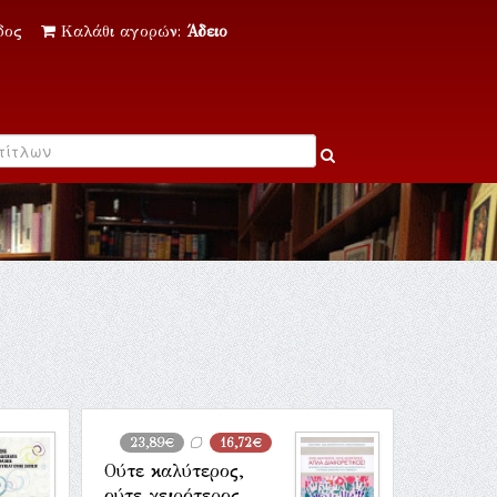
δος
Καλάθι αγορών:
Άδειο
23,89€
16,72€
Ούτε καλύτερος,
ούτε χειρότερος…