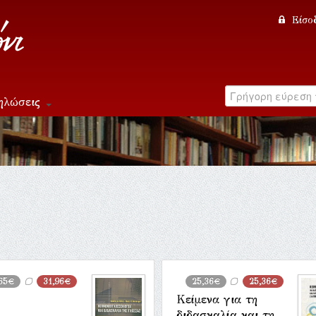
Είσο
ηλώσεις
,65€
31,96€
25,36€
25,36€
Κείμενα για τη
διδασκαλία και τη