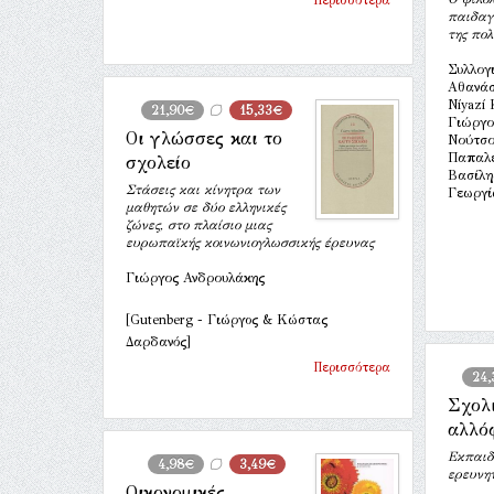
Περισσότερα
παιδαγ
της πολ
Συλλογ
Αθανάσ
Níyazí 
21,90€
15,33€
Γιώργο
Οι γλώσσες και το
Νούτσο
Παπαλε
σχολείο
Βασίλη
Στάσεις και κίνητρα των
Γεωργί
μαθητών σε δύο ελληνικές
ζώνες, στο πλαίσιο μιας
ευρωπαϊκής κοινωνιογλωσσικής έρευνας
Γιώργος Ανδρουλάκης
[Gutenberg - Γιώργος & Κώστας
Δαρδανός]
Περισσότερα
24,
Σχολι
αλλό
Εκπαιδε
4,98€
3,49€
ερευνη
Οικονομικές