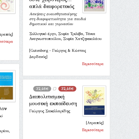
απλά διαφορετικός
Ασκήσεις ευαισθητοποίησης
στη διαφορετικότητα για παιδιά
δημοτικού και γυμνασίου
Συλλογικό έργο, Σοφία Τριλίβα, Τάνια
τραπός]
Αναγνωστοπούλου, Σοφία Χατζηνικολάου
σσότερα
[Gutenberg - Γιώργος & Κώστας
Δαρδανός]
Περισσότερα
32,46€
32,46€
Διαπολιτισμική
μουσική εκπαίδευση
λον
Γιώργος Σακελλαρίδης
ού
[Ατραπός]
Περισσότερα
αρίου,