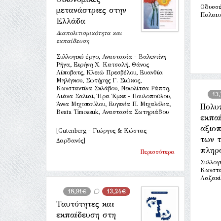
Οδυσσέ
μετανάστριες στην
Παλαιο
Ελλάδα
Διαπολιτισμικότητα και
εκπαίδευση
Συλλογικό έργο, Αναστασία - Βαλεντίνη
Ρήγα, Ειρήνη Χ. Κατσαλή, Θάνος
Λίποβατς, Κλειώ Πρεσβέλου, Ευανθία
Μηλίγκου, Σωτήρης Γ. Σιώκος,
Κωνσταντίνα Σκλάβου, Νικολίτσα Ράπτη,
13
Λιάνα Σαλιαί, Ήρα Έμκε - Πουλοπούλου,
Άννα Μιχοπούλου, Ευγενία Π. Μιχαλόλια,
Πολυ
Beata Timossuk, Αναστασία Σωτηριάδου
εκπα
αξιο
[Gutenberg - Γιώργος & Κώστας
των 
Δαρδανός]
πληρο
Περισσότερα
Συλλογ
Κωνστα
Λαζακί
18,91€
13,24€
Ταυτότητες και
εκπαίδευση στη