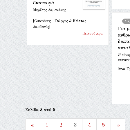
διασπορά
Μιχάλης Δαμανάκης
[Gutenberg - Γιώργος & Κώστας
18
Δαρδανός]
Για μ
Περισσότερα
ανθρ
διαπο
αντα
Η εθνο
συναντ
Άννα Τ
Σελίδα
3
από
5
«
1
2
3
4
5
»