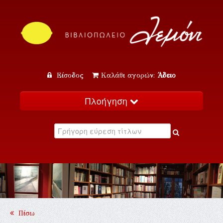
Είσοδος
Καλάθι αγορών:
Άδειο
Πλοήγηση
Αρχική
Κατάλογος
Νέα
Εκδηλώσεις
Επικοινωνία
Πίσω