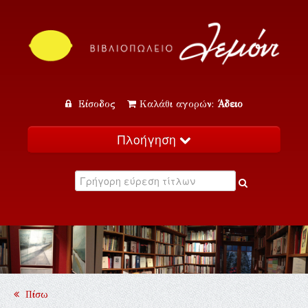
Είσοδος
Καλάθι αγορών:
Άδειο
Πλοήγηση
Αρχική
Κατάλογος
Νέα
Εκδηλώσεις
Επικοινωνία
Πίσω