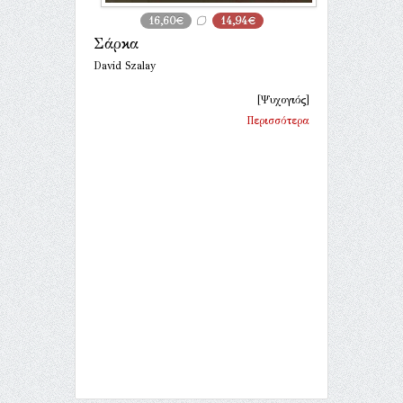
16,60€
14,94€
Σάρκα
David Szalay
[Ψυχογιός]
Περισσότερα