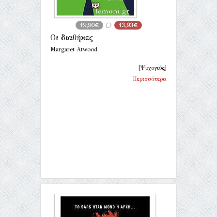
19,90€
13,93€
Οι διαθήκες
Margaret Atwood
[Ψυχογιός]
Περισσότερα