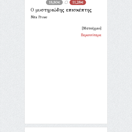
18,80€
11,28€
Ο μυστηριώδης επισκέπτης
Nita Prose
[Μεταίχμιο]
Περισσότερα