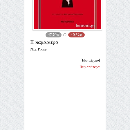
17,70€
10,62€
Η καμαριέρα
Nita Prose
[Μεταίχμιο]
Περισσότερα