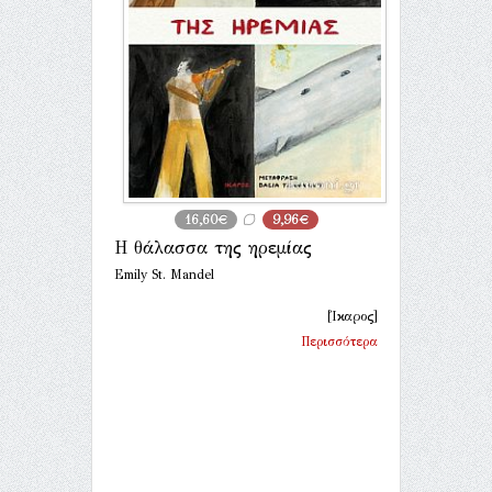
16,60€
9,96€
Η θάλασσα της ηρεμίας
Emily St. Mandel
[Ίκαρος]
Περισσότερα