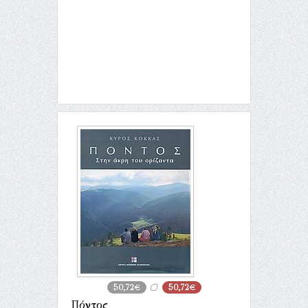
50,72€
50,72€
Πόντος