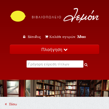
Είσοδος
Καλάθι αγορών:
Άδειο
Πλοήγηση
Αρχική
Κατάλογος
Νέα
Εκδηλώσεις
Επικοινωνία
Πίσω