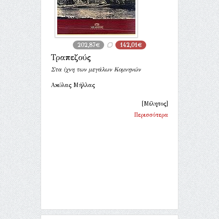
202,87€
142,01€
Τραπεζούς
Στα ίχνη των μεγάλων Κομνηνών
Ακύλας Μήλλας
[Μίλητος]
Περισσότερα