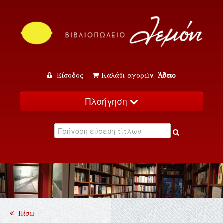
Είσοδος
Καλάθι αγορών:
Άδειο
Πλοήγηση
Αρχική
Κατάλογος
Νέα
Εκδηλώσεις
Επικοινωνία
Πίσω