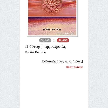
9,85€
6,90€
Η δύναμη της καρδιάς
Baptist De Pape
[Εκδοτικός Οίκος Α. Α. Λιβάνη]
Περισσότερα