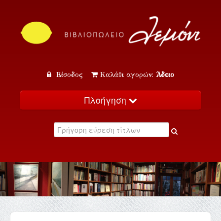
Είσοδος
Καλάθι αγορών:
Άδειο
Πλοήγηση
Αρχική
Κατάλογος
Νέα
Εκδηλώσεις
Επικοινωνία