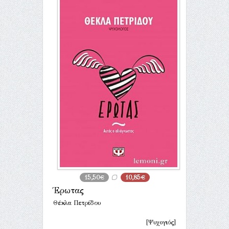
15,50€
10,85€
Έρωτας
Θέκλα Πετρίδου
[Ψυχογιός]