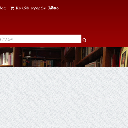
δος
Καλάθι αγορών:
Άδειο