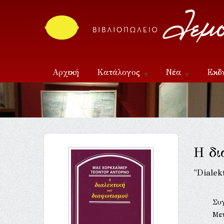
Αρχική
Κατάλογος
Νέα
Εκδ
Επικοινωνία
Η δι
"Dialek
Συ
Με