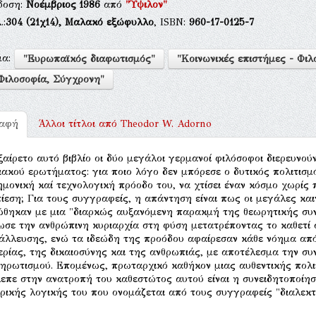
δοση:
Νοέμβριος 1986
από
"Ύψιλον"
.:
304
(21χ14),
Μαλακό εξώφυλλο
, ISBN:
960-17-0125-7
μα:
"Ευρωπαϊκός διαφωτισμός"
"Κοινωνικές επιστήμες - Φιλ
Φιλοσοφία, Σύγχρονη"
ραφή
Άλλοι τίτλοι από
Theodor W. Adorno
ξαίρετο αυτό βιβλίο οι δύο μεγάλοι γερμανοί φιλόσοφοι διερευνού
ιακού ερωτήματος: για ποιο λόγο δεν μπόρεσε ο δυτικός πολιτισμ
ημονική καί τεχνολογική πρόοδο του, να χτίσει έναν κόσμο χωρίς 
ίεση; Για τους συγγραφείς, η απάντηση είναι πως οι μεγάλες και
θηκαν με μια "διαρκώς αυξανόμενη παρακμή της θεωρητικής συν
ωσε την ανθρώπινη κυριαρχία στη φύση μετατρέποντας το καθετί 
άλλευσης, ενώ τα ιδεώδη της προόδου αφαίρεσαν κάθε νόημα από 
ερίας, της δικαιοσύνης και της ανθρωπιάς, με αποτέλεσμα την 
ηρωτισμού. Επομένως, πρωταρχικό καθήκον μιας αυθεντικής πολ
επε στην ανατροπή του καθεστώτος αυτού είναι η συνειδητοποίη
ρικής λογικής του που ονομάζεται από τους συγγραφείς "διαλεκτ