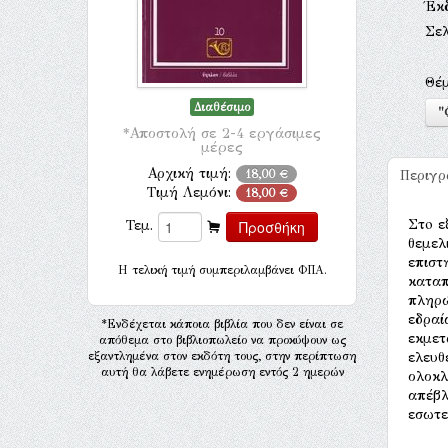
Έκ
Σελ
Θέ
Διαθέσιμο
"
*Αποστολή σε 2-4 εργάσιμες
μέρες
Αρχική τιμή:
18,00 €
Περιγ
Τιμή Λεμόνι:
18,00 €
Στo ε
Τεμ.
θεμελ
επιστ
H τελική τιμή συμπεριλαμβάνει ΦΠΑ.
καταπ
πληρώ
εδραί
*Ενδέχεται κάποια βιβλία που δεν είναι σε
εκμετ
απόθεμα στο βιβλιοπωλείο να προκύψουν ως
εξαντλημένα στον εκδότη τους, στην περίπτωση
ελευθ
αυτή θα λάβετε ενημέρωση εντός 2 ημερών
ολοκλ
απέβλ
εσωτε