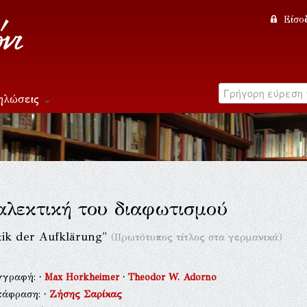
Είσο
ηλώσεις
αλεκτική του διαφωτισμού
tik der Aufklärung"
(Πρωτότυπος τίτλος στα γερμανικά)
γγραφή:
·
Max Horkheimer
·
Theodor W. Adorno
τάφραση:
·
Ζήσης Σαρίκας