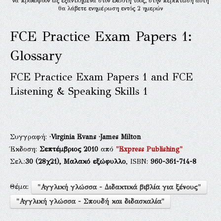
να προκύψουν ως εξαντλημένα στον εκδότη τους, στην περίπτωση αυτή
θα λάβετε ενημέρωση εντός 2 ημερών
FCE Practice Exam Papers 1:
Glossary
FCE Practice Exam Papers 1 and FCE
Listening & Speaking Skills 1
Συγγραφή:
·Virginia Evans
·James Milton
Έκδοση:
Σεπτέμβριος 2010
από
"Express Publishing"
Σελ.:
30
(28χ21),
Μαλακό εξώφυλλο
, ISBN:
960-361-714-8
Θέμα:
"Αγγλική γλώσσα - Διδακτικά βιβλία για ξένους"
"Αγγλική γλώσσα - Σπουδή και διδασκαλία"