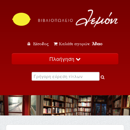
Είσοδος
Καλάθι αγορών:
Άδειο
Πλοήγηση
Αρχική
Κατάλογος
Νέα
Εκδηλώσεις
Επικοινωνία