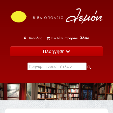
Είσοδος
Καλάθι αγορών:
Άδειο
Πλοήγηση
Αρχική
Κατάλογος
Νέα
Εκδηλώσεις
Επικοινωνία