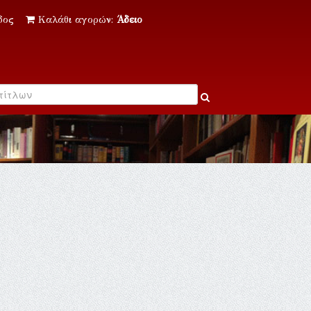
δος
Καλάθι αγορών:
Άδειο