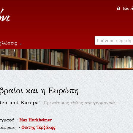
Είσο
ηλώσεις
βραίοι και η Ευρώπη
uden und Europa"
(Πρωτότυπος τίτλος στα γερμανικά)
γγραφή:
·
Max Horkheimer
τάφραση:
·
Φώτης Τερζάκης