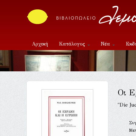
Αρχική
Κατάλογος
Νέα
Εκδ
Επικοινωνία
Οι Ε
"Die J
Συ
Με