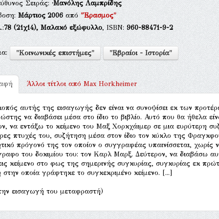
εύθυνος Σειράς:
·Μανόλης Λαμπρίδης
δοση:
Μάρτιος 2006
από
"Έρασμος"
.:
78
(21χ14),
Μαλακό εξώφυλλο
, ISBN:
960-88471-9-2
μα:
"Κοινωνικές επιστήμες"
"Εβραίοι - Ιστορία"
ραφή
Άλλοι τίτλοι από
Max Horkheimer
 Σκοπός αυτής της εισαγωγής δεν είναι να συνοψίσει εκ των προτέρ
ώστης να διαβάσει μέσα στο ίδιο το βιβλίο. Αυτό που θα ήθελα είνα
ν, να εντάξω το κείμενο του Μαξ Χορκχάιμερ σε μια ευρύτερη συ
ρες πτυχές του, συζήτηση μέσα στον ίδιο τον κύκλο της Φραγκφο
τικό πρόγονό της τον οποίον ο συγγραφέας υπαινίσσεται, χωρίς 
ραφο του δοκιμίου του: τον Καρλ Μαρξ. Δεύτερον, να διαβάσω α
ις κείμενο στο φως της σημερινής συγκυρίας, συγκυρίας εκ πρώ
η στην οποία γράφτηκε το συγκεκριμένο κείμενο. [...]
την εισαγωγή του μεταφραστή)