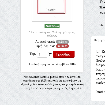
Υπ
Έκ
Σελ
Θέ
Διαθέσιμο
*Αποστολή σε 2-4 εργάσιμες
μέρες
Περιγ
Αρχική τιμή:
8,48 €
Τιμή Λεμόνι:
6,36 €
[...]
Τεμ.
αναγν
Πρώτο
H τελική τιμή συμπεριλαμβάνει ΦΠΑ.
διάφο
θεωρη
παράγ
*Ενδέχεται κάποια βιβλία που δεν είναι σε
απόψε
απόθεμα στο βιβλιοπωλείο να προκύψουν ως
εκείν
εξαντλημένα στον εκδότη τους, στην περίπτωση
αυτή θα λάβετε ενημέρωση εντός 2 ημερών
(από 