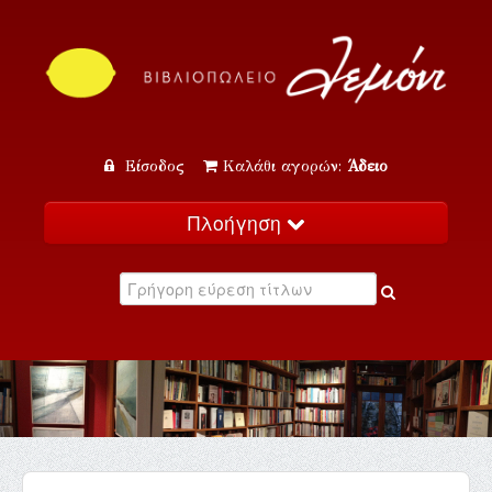
Είσοδος
Καλάθι αγορών:
Άδειο
Πλοήγηση
Αρχική
Κατάλογος
Νέα
Εκδηλώσεις
Επικοινωνία