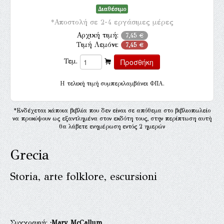
Διαθέσιμο
*Αποστολή σε 2-4 εργάσιμες μέρες
Αρχική τιμή:
7,45 €
Τιμή Λεμόνι:
7,45 €
Τεμ.
H τελική τιμή συμπεριλαμβάνει ΦΠΑ.
*Ενδέχεται κάποια βιβλία που δεν είναι σε απόθεμα στο βιβλιοπωλείο
να προκύψουν ως εξαντλημένα στον εκδότη τους, στην περίπτωση αυτή
θα λάβετε ενημέρωση εντός 2 ημερών
Grecia
Storia, arte folklore, escursioni
Συγγραφή:
·Mary McCallum