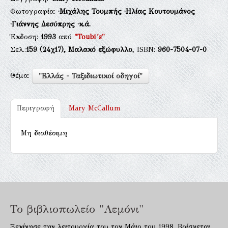
Φωτογραφία:
·Μιχάλης Τουμπής
·Ηλίας Κουτουμάνος
·Γιάννης Δεσύπρης
·κ.ά.
Έκδοση:
1993
από
"Toubi´s"
Σελ.:
159
(24χ17),
Μαλακό εξώφυλλο
, ISBN:
960-7504-07-0
Θέμα:
"Ελλάς - Ταξιδιωτικοί οδηγοί"
Περιγραφή
Mary McCallum
Μη διαθέσιμη
Το βιβλιοπωλείο "Λεμόνι"
Ξεκίνησε την λειτουργία του τον Μάιο του 1998. Βρίσκεται