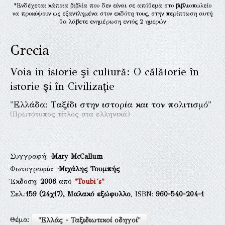
*Ενδέχεται κάποια βιβλία που δεν είναι σε απόθεμα στο βιβλιοπωλείο
να προκύψουν ως εξαντλημένα στον εκδότη τους, στην περίπτωση αυτή
θα λάβετε ενημέρωση εντός 2 ημερών
Grecia
Voia in istorie şi cultură: O călătorie în
istorie şi în Civilizaţie
"Ελλάδα: Ταξίδι στην ιστορία και τον πολιτισμό"
(Πρωτότυπος τίτλος στα ελληνικά)
Συγγραφή:
·Mary McCallum
Φωτογραφία:
·Μιχάλης Τουμπής
Έκδοση:
2006
από
"Toubi´s"
Σελ.:
159
(24χ17),
Μαλακό εξώφυλλο
, ISBN:
960-540-204-1
Θέμα:
"Ελλάς - Ταξιδιωτικοί οδηγοί"