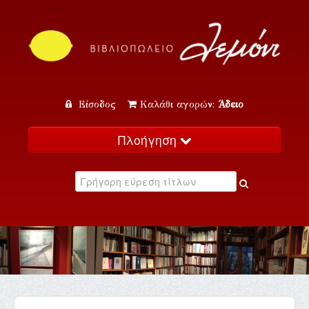
Είσοδος
Καλάθι αγορών:
Άδειο
Πλοήγηση
Αρχική
Κατάλογος
Νέα
Εκδηλώσεις
Επικοινωνία