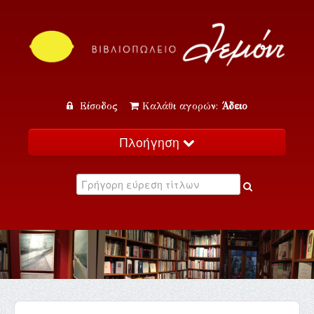
Είσοδος
Καλάθι αγορών:
Άδειο
Πλοήγηση
Αρχική
Κατάλογος
Νέα
Εκδηλώσεις
Επικοινωνία