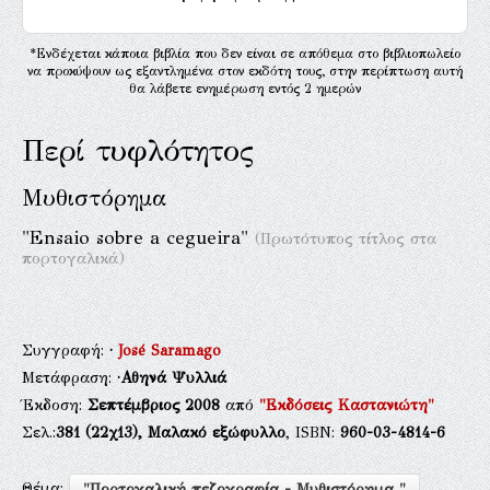
*Ενδέχεται κάποια βιβλία που δεν είναι σε απόθεμα στο βιβλιοπωλείο
να προκύψουν ως εξαντλημένα στον εκδότη τους, στην περίπτωση αυτή
θα λάβετε ενημέρωση εντός 2 ημερών
Περί τυφλότητος
Μυθιστόρημα
"Ensaio sobre a cegueira"
(Πρωτότυπος τίτλος στα
πορτογαλικά)
Συγγραφή:
·
José Saramago
Μετάφραση:
·Αθηνά Ψυλλιά
Έκδοση:
Σεπτέμβριος 2008
από
"Εκδόσεις Καστανιώτη"
Σελ.:
381
(22χ13),
Μαλακό εξώφυλλο
, ISBN:
960-03-4814-6
Θέμα:
"Πορτογαλική πεζογραφία - Μυθιστόρημα "