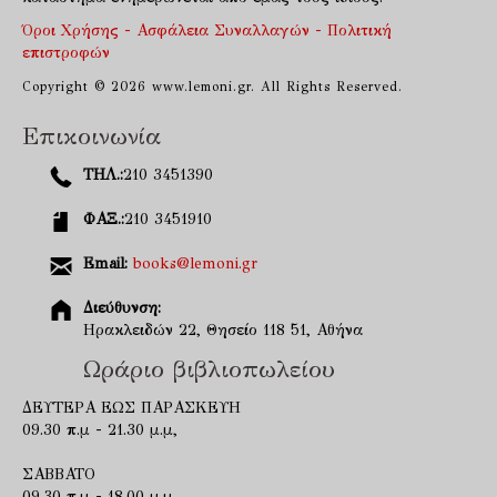
Όροι Χρήσης - Ασφάλεια Συναλλαγών - Πολιτική
επιστροφών
Copyright © 2026 www.lemoni.gr. All Rights Reserved.
Επικοινωνία
ΤΗΛ.:
210 3451390
ΦΑΞ.:
210 3451910
Email:
books@lemoni.gr
Διεύθυνση:
Ηρακλειδών 22, Θησείο 118 51, Αθήνα
Ωράριο βιβλιοπωλείου
ΔΕΥΤΕΡΑ ΕΩΣ ΠΑΡΑΣΚΕΥΗ
09.30 π.μ - 21.30 μ.μ,
ΣΑΒΒΑΤΟ
09.30 π.μ - 18.00 μ.μ