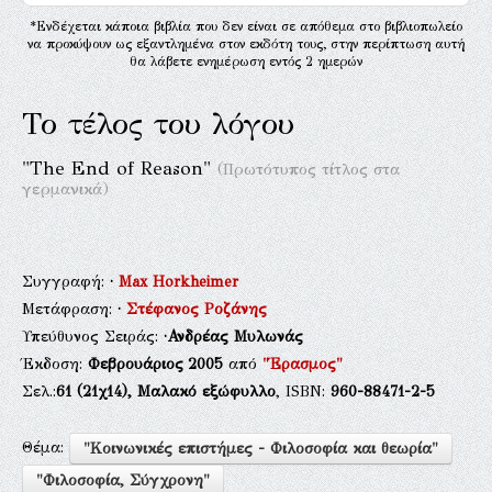
*Ενδέχεται κάποια βιβλία που δεν είναι σε απόθεμα στο βιβλιοπωλείο
να προκύψουν ως εξαντλημένα στον εκδότη τους, στην περίπτωση αυτή
θα λάβετε ενημέρωση εντός 2 ημερών
Το τέλος του λόγου
"The End of Reason"
(Πρωτότυπος τίτλος στα
γερμανικά)
Συγγραφή:
·
Max Horkheimer
Μετάφραση:
·
Στέφανος Ροζάνης
Υπεύθυνος Σειράς:
·Ανδρέας Μυλωνάς
Έκδοση:
Φεβρουάριος 2005
από
"Έρασμος"
Σελ.:
61
(21χ14),
Μαλακό εξώφυλλο
, ISBN:
960-88471-2-5
Θέμα:
"Κοινωνικές επιστήμες - Φιλοσοφία και θεωρία"
"Φιλοσοφία, Σύγχρονη"