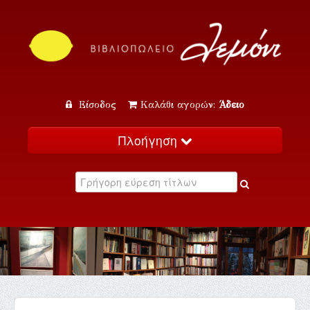
Είσοδος
Καλάθι αγορών:
Άδειο
Πλοήγηση
Αρχική
Κατάλογος
Νέα
Εκδηλώσεις
Επικοινωνία