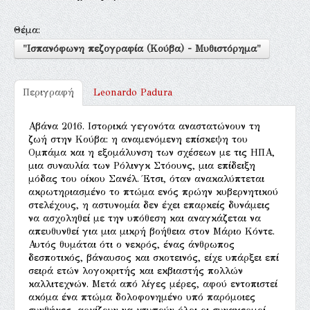
Θέμα:
"Ισπανόφωνη πεζογραφία (Κούβα) - Μυθιστόρημα"
Περιγραφή
Leonardo Padura
Αβάνα 2016. Ιστορικά γεγονότα αναστατώνουν τη
ζωή στην Κούβα: η αναμενόμενη επίσκεψη του
Ομπάμα και η εξομάλυνση των σχέσεων με τις ΗΠΑ,
μια συναυλία των Ρόλινγκ Στόουνς, μια επίδειξη
μόδας του οίκου Σανέλ. Έτσι, όταν ανακαλύπτεται
ακρωτηριασμένο το πτώμα ενός πρώην κυβερνητικού
στελέχους, η αστυνομία δεν έχει επαρκείς δυνάμεις
να ασχοληθεί με την υπόθεση και αναγκάζεται να
απευθυνθεί για μια μικρή βοήθεια στον Μάριο Κόντε.
Αυτός θυμάται ότι ο νεκρός, ένας άνθρωπος
δεσποτικός, βάναυσος και σκοτεινός, είχε υπάρξει επί
σειρά ετών λογοκριτής και εκβιαστής πολλών
καλλιτεχνών. Μετά από λίγες μέρες, αφού εντοπιστεί
ακόμα ένα πτώμα δολοφονημένο υπό παρόμοιες