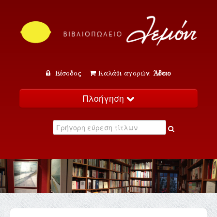
Είσοδος
Καλάθι αγορών:
Άδειο
Πλοήγηση
Αρχική
Κατάλογος
Νέα
Εκδηλώσεις
Επικοινωνία