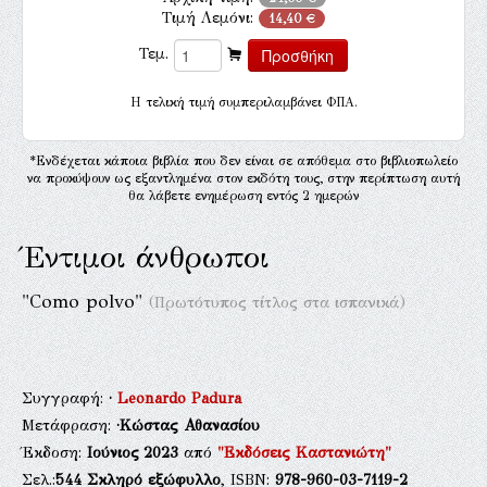
Τιμή Λεμόνι:
14,40 €
Τεμ.
H τελική τιμή συμπεριλαμβάνει ΦΠΑ.
*Ενδέχεται κάποια βιβλία που δεν είναι σε απόθεμα στο βιβλιοπωλείο
να προκύψουν ως εξαντλημένα στον εκδότη τους, στην περίπτωση αυτή
θα λάβετε ενημέρωση εντός 2 ημερών
Έντιμοι άνθρωποι
"Como polvo"
(Πρωτότυπος τίτλος στα ισπανικά)
Συγγραφή:
·
Leonardo Padura
Μετάφραση:
·Κώστας Αθανασίου
Έκδοση:
Ιούνιος 2023
από
"Εκδόσεις Καστανιώτη"
Σελ.:
544
Σκληρό εξώφυλλο
, ISBN:
978-960-03-7119-2