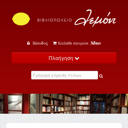
Είσοδος
Καλάθι αγορών:
Άδειο
Πλοήγηση
Αρχική
Κατάλογος
Νέα
Εκδηλώσεις
Επικοινωνία