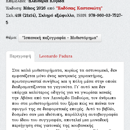
Επιμέλεια:
·Ελευθερία Κοψιδά
Έκδοση:
Μάιος 2026
από
"Εκδόσεις Καστανιώτη"
Σελ.:
418
(21x14),
Σκληρό εξώφυλλο
, ISBN:
978-960-03-7527-
5
Θέμα:
"Ισπανική πεζογραφία - Μυθιστόρημα"
Περιγραφή
Leonardo Padura
Στα καλά μυθιστορήματα, κυρίως τα αστυνομικά, δεν
εμφανίζεται μόνο ένας κεντρικός χαρακτήρας,
πρωταγωνιστεί συνήθως και η πόλη μέσα στην οποία
διαδραματίζονται τα γεγονότα. Γι' αυτό και δεν
υπάρχει καλύτερος οδηγός για να γνωρίσει κανείς
την Αβάνα από τον Λεονάρδο Παδούρα, τον άνθρωπο
που στα μυθιστορήματά του ξέρει πώς να πιάνει τον
σφυγμό της σε διαφορετικές εποχές. Αυτό το βιβλίο,
δοσμένο σαν μια ιδιότυπη, παράλληλη αυτοβιογραφία
του ίδιου του συγγραφέα, αποτελεί μια μοναδική
περιήγηση στις γειτονιές της κουβανικής