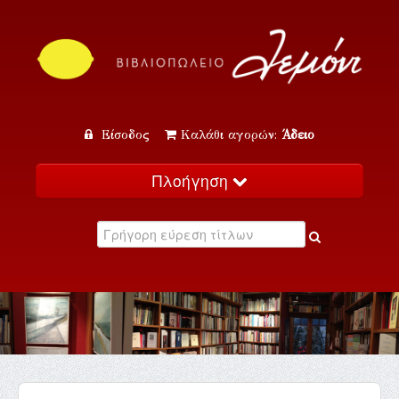
Είσοδος
Καλάθι αγορών:
Άδειο
Πλοήγηση
Αρχική
Κατάλογος
Νέα
Εκδηλώσεις
Επικοινωνία