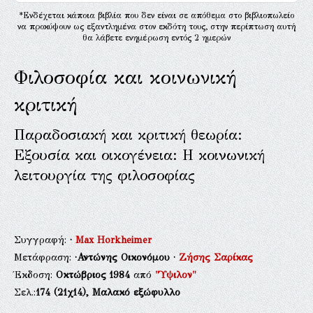
*Ενδέχεται κάποια βιβλία που δεν είναι σε απόθεμα στο βιβλιοπωλείο
να προκύψουν ως εξαντλημένα στον εκδότη τους, στην περίπτωση αυτή
θα λάβετε ενημέρωση εντός 2 ημερών
Φιλοσοφία και κοινωνική
κριτική
Παραδοσιακή και κριτική θεωρία:
Εξουσία και οικογένεια: Η κοινωνική
λειτουργία της φιλοσοφίας
Συγγραφή:
·
Max Horkheimer
Μετάφραση:
·Αντώνης Οικονόμου
·
Ζήσης Σαρίκας
Έκδοση:
Οκτώβριος 1984
από
"Ύψιλον"
Σελ.:
174
(21χ14),
Μαλακό εξώφυλλο