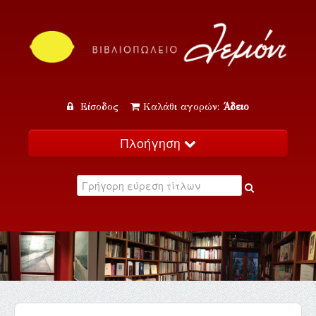
Είσοδος
Καλάθι αγορών:
Άδειο
Πλοήγηση
Αρχική
Κατάλογος
Νέα
Εκδηλώσεις
Επικοινωνία