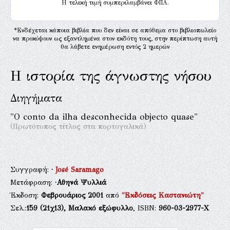
H τελική τιμή συμπεριλαμβάνει ΦΠΑ.
*Ενδέχεται κάποια βιβλία που δεν είναι σε απόθεμα στο βιβλιοπωλείο
να προκύψουν ως εξαντλημένα στον εκδότη τους, στην περίπτωση αυτή
θα λάβετε ενημέρωση εντός 2 ημερών
Η ιστορία της άγνωστης νήσου
Διηγήματα
"O conto da ilha desconhecida objecto quase"
(Πρωτότυπος τίτλος στα πορτογαλικά)
Συγγραφή:
·
José Saramago
Μετάφραση:
·Αθηνά Ψυλλιά
Έκδοση:
Φεβρουάριος 2001
από
"Εκδόσεις Καστανιώτη"
Σελ.:
159
(21χ13),
Μαλακό εξώφυλλο
, ISBN:
960-03-2977-Χ