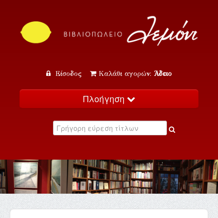
Είσοδος
Καλάθι αγορών:
Άδειο
Πλοήγηση
Αρχική
Κατάλογος
Νέα
Εκδηλώσεις
Επικοινωνία