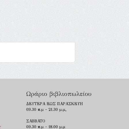
Ωράριο βιβλιοπωλείου
ΔΕΥΤΕΡΑ ΕΩΣ ΠΑΡΑΣΚΕΥΗ
09.30 π.μ - 21.30 μ.μ,
ΣΑΒΒΑΤΟ
r
09.30 π.μ - 18.00 μ.μ