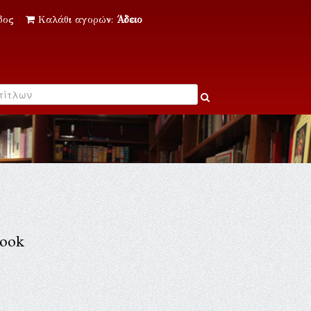
δος
Καλάθι αγορών:
Άδειο
Book