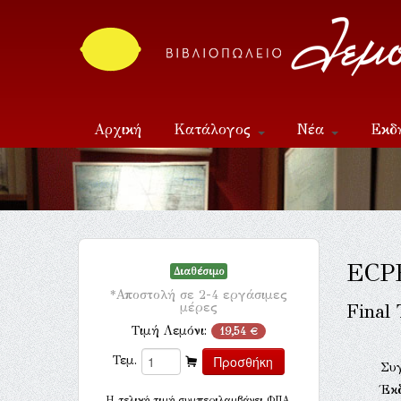
Αρχική
Κατάλογος
Νέα
Εκδ
Επικοινωνία
ECP
Διαθέσιμο
*Αποστολή σε 2-4 εργάσιμες
μέρες
Final 
Τιμή Λεμόνι:
19,54 €
Τεμ.
Συ
Έκ
H τελική τιμή συμπεριλαμβάνει ΦΠΑ.