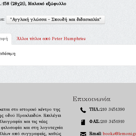
.:
158
(28χ21),
Μαλακό εξώφυλλο
μα:
"Αγγλική γλώσσα - Σπουδή και διδασκαλία"
ραφή
Άλλοι τίτλοι από
Peter Humphries
αθέσιμη
Επικοινωνία
κεται στο ιστορικό κέντρο της
ΤΗΛ.:
210 3451390
ης οδού Ηρακλειδών. Επιλέγει
λιογραφία και τις νέες
ΦΑΞ.:
210 3451910
 φιλοσοφία και στη λογοτεχνία
ιβλίων από συγγραφείς, καθώς
Email:
books@lemoni.g