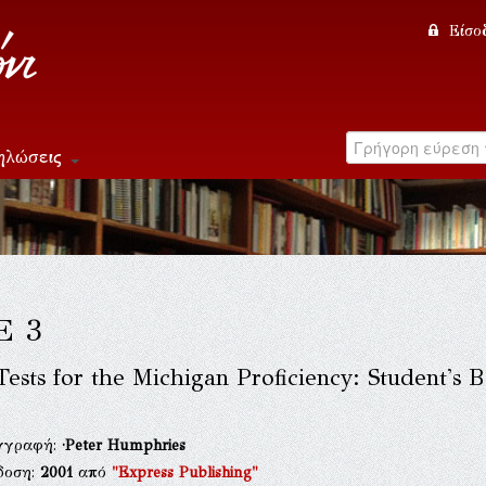
Είσο
ηλώσεις
E 3
Tests for the Michigan Proficiency: Student's 
γγραφή:
·Peter Humphries
δοση:
2001
από
"Express Publishing"