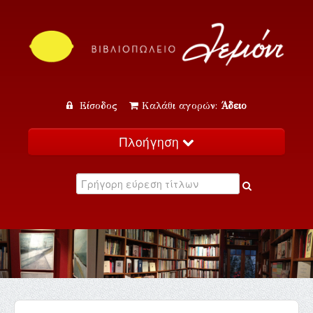
Είσοδος
Καλάθι αγορών:
Άδειο
Πλοήγηση
Αρχική
Κατάλογος
Νέα
Εκδηλώσεις
Επικοινωνία