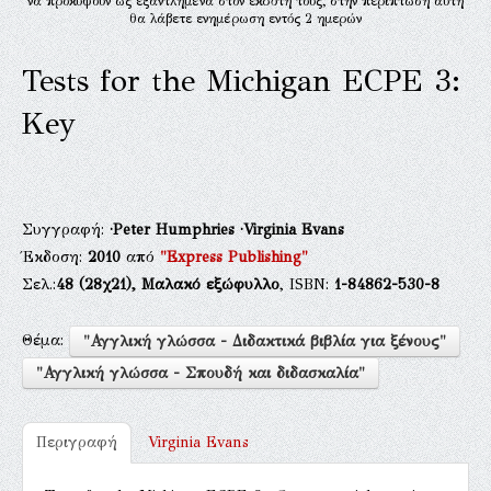
να προκύψουν ως εξαντλημένα στον εκδότη τους, στην περίπτωση αυτή
θα λάβετε ενημέρωση εντός 2 ημερών
Tests for the Michigan ECPE 3:
Key
Συγγραφή:
·Peter Humphries
·Virginia Evans
Έκδοση:
2010
από
"Express Publishing"
Σελ.:
48
(28χ21),
Μαλακό εξώφυλλο
, ISBN:
1-84862-530-8
Θέμα:
"Αγγλική γλώσσα - Διδακτικά βιβλία για ξένους"
"Αγγλική γλώσσα - Σπουδή και διδασκαλία"
Περιγραφή
Virginia Evans