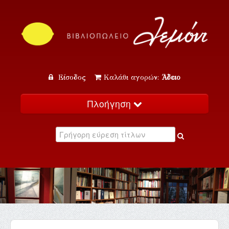
Είσοδος
Καλάθι αγορών:
Άδειο
Πλοήγηση
Αρχική
Κατάλογος
Νέα
Εκδηλώσεις
Επικοινωνία