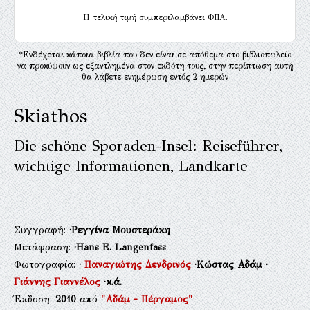
H τελική τιμή συμπεριλαμβάνει ΦΠΑ.
*Ενδέχεται κάποια βιβλία που δεν είναι σε απόθεμα στο βιβλιοπωλείο
να προκύψουν ως εξαντλημένα στον εκδότη τους, στην περίπτωση αυτή
θα λάβετε ενημέρωση εντός 2 ημερών
Skiathos
Die schöne Sporaden-Insel: Reiseführer,
wichtige Informationen, Landkarte
Συγγραφή:
·Ρεγγίνα Μουστεράκη
Μετάφραση:
·Hans E. Langenfass
Φωτογραφία:
·
Παναγιώτης Δενδρινός
·Κώστας Αδάμ
·
Γιάννης Γιαννέλος
·κ.ά.
Έκδοση:
2010
από
"Αδάμ - Πέργαμος"