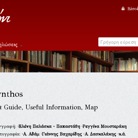
Είσο
ηλώσεις
nthos
t Guide, Useful Information, Map
γγραφή:
·Ελένη Παλάσκα - Παπαστάθη
·Ρεγγίνα Μουστεράκη
τογραφία:
·Α. Αδάμ
·Γιάννης Βαχαρίδης
·Α. Δασκαλάκης
·κ.ά.