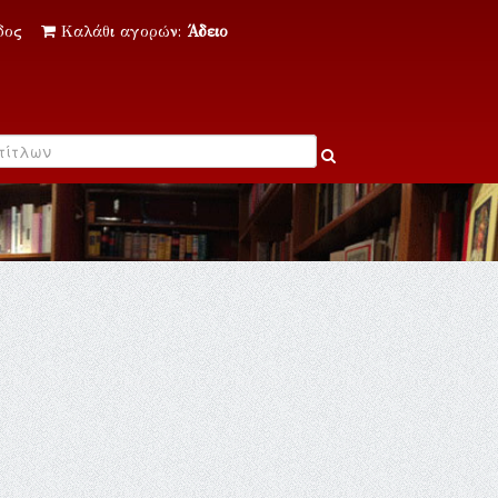
δος
Καλάθι αγορών:
Άδειο