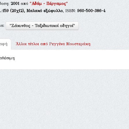
δοση:
2001
από
"Αδάμ - Πέργαμος"
.:
159
(20χ12),
Μαλακό εξώφυλλο
, ISBN:
960-500-386-4
μα:
"Ζάκυνθος - Ταξιδιωτικοί οδηγοί"
ραφή
Άλλοι τίτλοι από
Ρεγγίνα Μουστεράκη
αθέσιμη