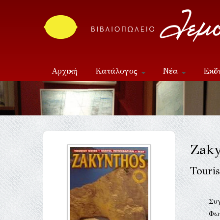
Αρχική
Κατάλογος
Νέα
Εκδ
Επικοινωνία
Zaky
Touris
Συ
Φω