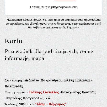
H τελική τιμή συμπεριλαμβάνει ΦΠΑ.
*Ενδέχεται κάποια βιβλία που δεν είναι σε απόθεμα στο βιβλιοπωλείο
να προκύψουν ως εξαντλημένα στον εκδότη τους, στην περίπτωση αυτή
θα λάβετε ενημέρωση εντός 2 ημερών
Korfu
Przewodnik dla podrózujacych, cenne
informacje, mapa
Συγγραφή:
·Ανδριάνα Μακρανδρέου
·Ελένη Παλάσκα -
Παπαστάθη
Φωτογραφία:
·
Γιάννης Γιαννέλος
·Παναγιώτης Βουτσάς
·Βαγγέλης Φραγκούλης
·κ.ά.
Έκδοση:
2010
από
"Αδάμ - Πέργαμος"