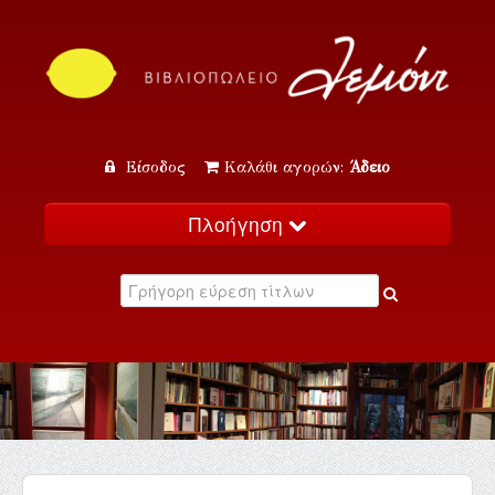
Είσοδος
Καλάθι αγορών:
Άδειο
Πλοήγηση
Αρχική
Κατάλογος
Νέα
Εκδηλώσεις
Επικοινωνία