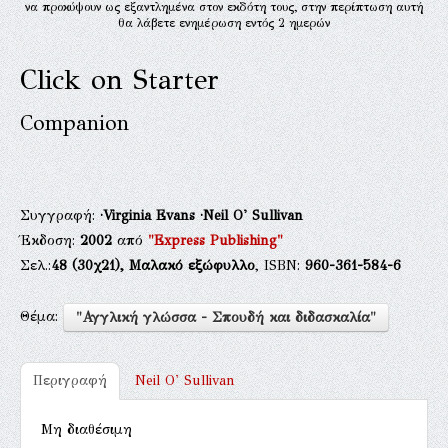
να προκύψουν ως εξαντλημένα στον εκδότη τους, στην περίπτωση αυτή
θα λάβετε ενημέρωση εντός 2 ημερών
Click on Starter
Companion
Συγγραφή:
·Virginia Evans
·Neil O' Sullivan
Έκδοση:
2002
από
"Express Publishing"
Σελ.:
48
(30χ21),
Μαλακό εξώφυλλο
, ISBN:
960-361-584-6
Θέμα:
"Αγγλική γλώσσα - Σπουδή και διδασκαλία"
Περιγραφή
Neil O' Sullivan
Μη διαθέσιμη