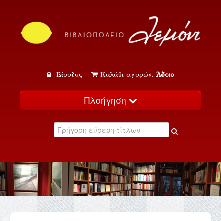
Είσοδος
Καλάθι αγορών:
Άδειο
Πλοήγηση
Αρχική
Κατάλογος
Νέα
Εκδηλώσεις
Επικοινωνία