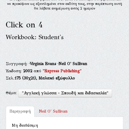
να προκύψουν ως εξαντλημένα στον εκδότη τους, στην περίπτωση αυτή
θα λάβετε ενημέρωση εντός 2 ημερών
Click on 4
Workbook: Student's
Συγγραφή:
·Virginia Evans
·Neil O' Sullivan
Έκδοση:
2002
από
"Express Publishing"
Σελ.:
175
(30χ21),
Μαλακό εξώφυλλο
Θέμα:
"Αγγλική γλώσσα - Σπουδή και διδασκαλία"
Περιγραφή
Neil O' Sullivan
Μη διαθέσιμη