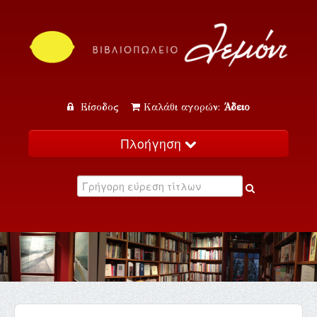
Είσοδος
Καλάθι αγορών:
Άδειο
Πλοήγηση
Αρχική
Κατάλογος
Νέα
Εκδηλώσεις
Επικοινωνία