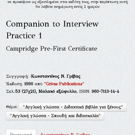
να προκύψουν ως εξαντλημένα στον εκδότη τους, στην περίπτωση αυτή
θα λάβετε ενημέρωση εντός 2 ημερών
Companion to Interview
Practice 1
Campridge Pre-First Certificate
Συγγραφή:
·Κωνσταντίνος Ν. Γρίβας
Έκδοση:
1990
από
"Grivas Publications"
Σελ.:
53
(27χ21),
Μαλακό εξώφυλλο
, ISBN:
960-7113-14-4
Θέμα:
"Αγγλική γλώσσα - Διδακτικά βιβλία για ξένους"
"Αγγλική γλώσσα - Σπουδή και διδασκαλία"
Περιγραφή
Κωνσταντίνος Ν. Γρίβας