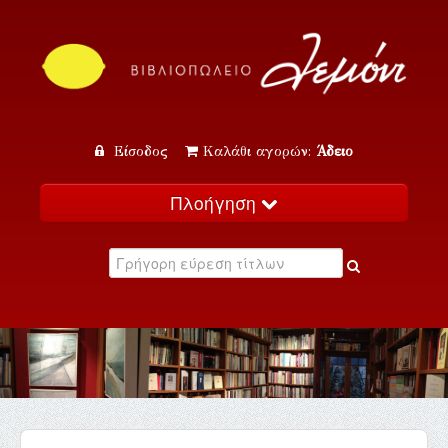
Είσοδος
Καλάθι αγορών:
Άδειο
Πλοήγηση
Αρχική
Κατάλογος
Νέα
Εκδηλώσεις
Επικοινωνία