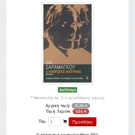
Διαθέσιμο
*Αποστολή σε 2-4 εργάσιμες μέρες
Αρχική τιμή:
15,90 €
Τιμή Λεμόνι:
9,54 €
Τεμ.
H τελική τιμή συμπεριλαμβάνει ΦΠΑ.