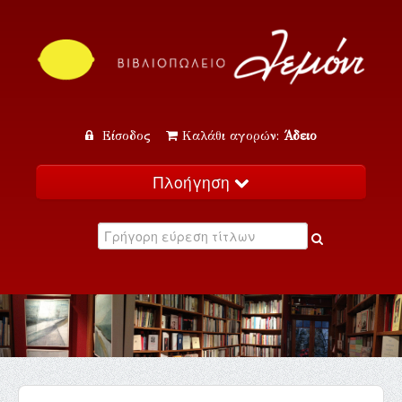
Είσοδος
Καλάθι αγορών:
Άδειο
Πλοήγηση
Αρχική
Κατάλογος
Νέα
Εκδηλώσεις
Επικοινωνία