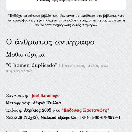
*Ενδέχεται κάποια βιβλία που δεν είναι σε απόθεμα στο βιβλιοπωλείο
να προκύψουν ως εξαντλημένα στον εκδότη τους, στην περίπτωση αυτή
θα λάβετε ενημέρωση εντός 2 ημερών
Ο άνθρωπος αντίγραφο
Μυθιστόρημα
"O homen duplicado"
(Πρωτότυπος τίτλος στα
πορτογαλικά)
Συγγραφή:
·
José Saramago
Μετάφραση:
·Αθηνά Ψυλλιά
Έκδοση:
Απρίλιος 2005
από
"Εκδόσεις Καστανιώτη"
Σελ.:
328
(22χ13),
Μαλακό εξώφυλλο
, ISBN:
960-03-3979-1