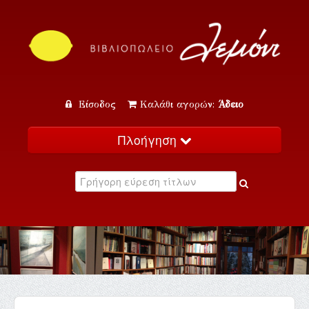
Είσοδος
Καλάθι αγορών:
Άδειο
Πλοήγηση
Αρχική
Κατάλογος
Νέα
Εκδηλώσεις
Επικοινωνία