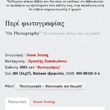
*Ενδέχεται κάποια βιβλία που δεν είναι σε απόθεμα στο βιβλιοπωλείο
να προκύψουν ως εξαντλημένα στον εκδότη τους, στην περίπτωση αυτή
θα λάβετε ενημέρωση εντός 2 ημερών
Περί φωτογραφίας
"On Photography"
(Πρωτότυπος τίτλος στα αγγλικά)
Συγγραφή:
·
Susan Sontag
Μετάφραση:
·
Ηρακλής Παπαϊωάννου
Έκδοση:
1993
από
"Φωτογράφος"
Σελ.:
189
(24χ17),
Μαλακό εξώφυλλο
, ISBN:
960-85120-3-4
Θέμα:
"Φωτογραφία - Φιλοσοφία και θεωρία"
Περιγραφή
Susan Sontag