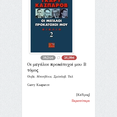
38,54€
26,98€
Οι μεγάλοι προκάτοχοί μου Β
τόμος
Όυβε, Μποτβίνικ, Σμύσλοβ, Ταλ
Garry Kasparov
[Κέδρος]
Περισσότερα