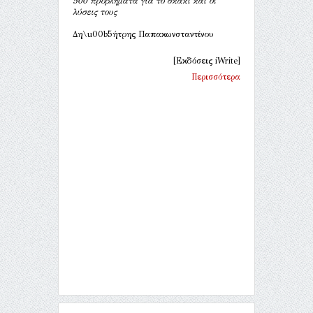
500 προβλήματα για το σκάκι και οι
λύσεις τους
Δη\u00b5ήτρης Παπακωνσταντίνου
[Εκδόσεις iWrite]
Περισσότερα