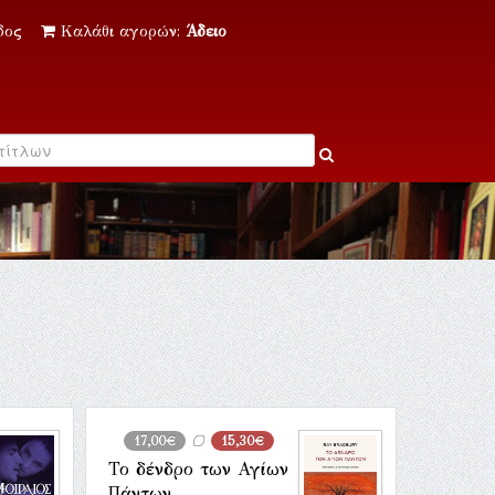
δος
Καλάθι αγορών:
Άδειο
17,00€
15,30€
Το δένδρο των Αγίων
Πάντων