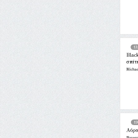
13
Blac
σπίτ
Michae
19
Αόρα
Navess