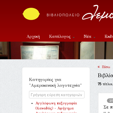
Αρχική
Κατάλογος
Νέα
Εκδ
Επικοινωνία
Πίσω
Βιβλί
Κατηγορίες για
75
τίτλοι
"Αμερικανική λογοτεχνία"
20
Αγγλόφωνη πεζογραφία
Σε π
(Καναδάς) - Αφήγημα