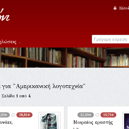
Είσο
ηλώσεις
α για "Αμερικανική λογοτεχνία"
. Σελίδα
1
από
4
,90€
18,81€
21,90€
19,71€
ονάει;
Μοιραίος εραστής