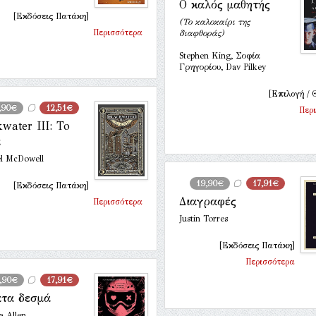
Ο καλός μαθητής
[Εκδόσεις Πατάκη]
(Το καλοκαίρι της
Περισσότερα
διαφθοράς)
Stephen King, Σοφία
Γρηγορίου, Dav Pilkey
[Επιλογή / 
,90€
12,51€
Περ
kwater ΙΙΙ: To
ι
l McDowell
19,90€
17,91€
[Εκδόσεις Πατάκη]
Διαγραφές
Περισσότερα
Justin Torres
[Εκδόσεις Πατάκη]
Περισσότερα
,90€
17,91€
τα δεσμά
a Allen