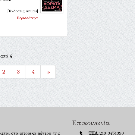
[Εκδόσεις Anubis]
Περισσότερα
από
4
2
3
4
»
Επικοινωνία
κεται στο ιστορικό κέντρο της
ΤΗΛ.:
210 3451390