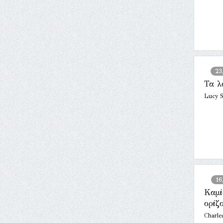
23
Τα λ
Lucy S
16
Καμί
ορίζ
Charle