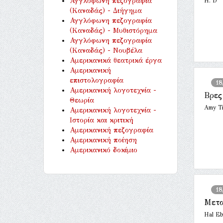
Αγγλόφωνη πεζογραφία
H. D
(Καναδάς) - Διήγημα
Αγγλόφωνη πεζογραφία
(Καναδάς) - Μυθιστόρημα
Αγγλόφωνη πεζογραφία
(Καναδάς) - Νουβέλα
Αμερικανικά θεατρικά έργα
Αμερικανική
επιστολογραφία
18
Αμερικανική λογοτεχνία -
Βρες
Θεωρία
Amy Ti
Αμερικανική λογοτεχνία -
Ιστορία και κριτική
Αμερικανική πεζογραφία
Αμερικανική ποίηση
Αμερικανικό δοκίμιο
18
Μετα
Hal Eb