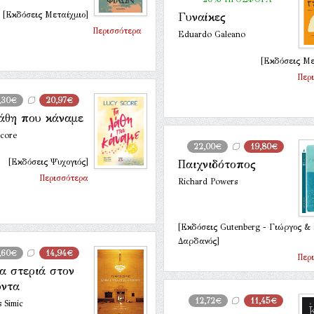
[Εκδόσεις Μεταίχμιο]
Γυναίκες
Περισσότερα
Eduardo Galeano
[Εκδόσεις Με
Περ
,30€
20,97€
άθη που κάναμε
core
22,00€
19,80€
[Εκδόσεις Ψυχογιός]
Παιχνιδότοπος
Περισσότερα
Richard Powers
[Εκδόσεις Gutenberg - Γιώργος 
Δαρδανός]
,60€
14,94€
Περ
α στεριά στον
οντα
12,72€
11,45€
s Simic