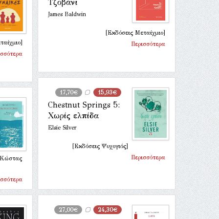
Τζοβάνι
James Baldwin
[Εκδόσεις Μεταίχμιο]
ταίχμιο]
Περισσότερα
ισσότερα
17,70€
15,93€
Chestnut Springs 5:
Χωρίς ελπίδα
Elsie Silver
[Εκδόσεις Ψυχογιός]
Περισσότερα
& Κώστας
ισσότερα
27,00€
24,30€