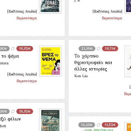
J. R
[Εκδόσεις Anubis]
[Εκδόσεις Anubis]
Περισσότερα
Περισσότερα
,80€
16,92€
21,90€
19,71€
 το ψέμα
Το χάρτινο
θηριοτροφείο και
ntera
άλλες ιστορίες
[Εκδόσεις Anubis]
Ken Liu
Περισσότερα
Περ
,80€
16,92€
ξύ φίλων
14,40€
11,52€
bott
-20% ΠΡΟΣΦΟΡΑ