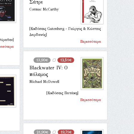
Σάτρι
Cormac McCarthy
[Εκδόσεις Gutenberg - Γιώργος & Κώστας
Δαρδανός]
Θύραθεν]
Περισσότερα
ισσότερα
13,90€
12,51€
Blackwater IV: Ο
πόλεμος
Michael McDowell
[Εκδόσεις Πατάκη]
Περισσότερα
21,90€
19,71€