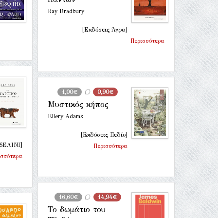
Ray Bradbury
[Εκδόσεις Άγρα]
Περισσότερα
1,00€
0,90€
Μυστικός κήπος
Ellery Adams
[Εκδόσεις Πεδίο]
[SΕΛΙΝΙ]
Περισσότερα
ισσότερα
16,60€
14,94€
Το δωμάτιο του