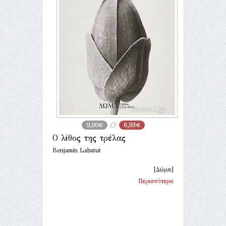
9,90€
6,93€
Ο λίθος της τρέλας
Benjamín Labatut
[Δώμα]
Περισσότερα