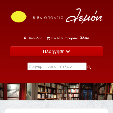
Είσοδος
Καλάθι αγορών:
Άδειο
Πλοήγηση
Αρχική
Κατάλογος
Νέα
Εκδηλώσεις
Επικοινωνία