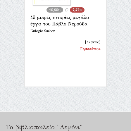
10,60€
7,42€
49 μικρές ιστορίες μεγάλα
έργα του Πάβλο Νερούδα
Eulogio Suárez
[Αλφειός]
Περισσότερα
Το βιβλιοπωλείο "Λεμόνι"