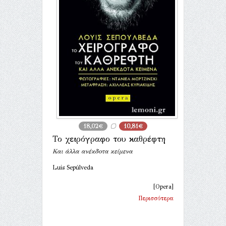
18,02€
10,81€
Το χειρόγραφο του καθρέφτη
Και άλλα ανέκδοτα κείμενα
Luis Sepúlveda
[Opera]
Περισσότερα