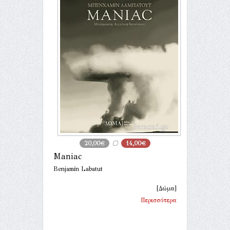
20,00€
14,00€
Maniac
Benjamín Labatut
[Δώμα]
Περισσότερα