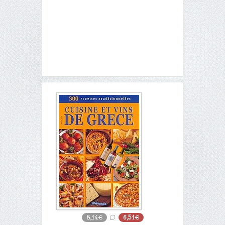
8,14€
6,51€