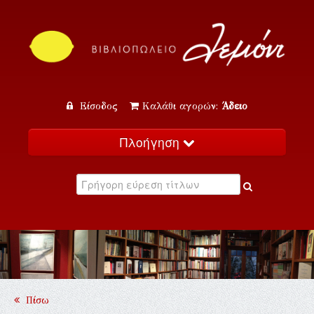
Είσοδος
Καλάθι αγορών:
Άδειο
Πλοήγηση
Αρχική
Κατάλογος
Νέα
Εκδηλώσεις
Επικοινωνία
Πίσω