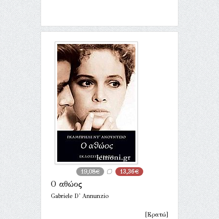
19,08€
13,36€
Ο αθώος
Gabriele D' Annunzio
[Ερατώ]