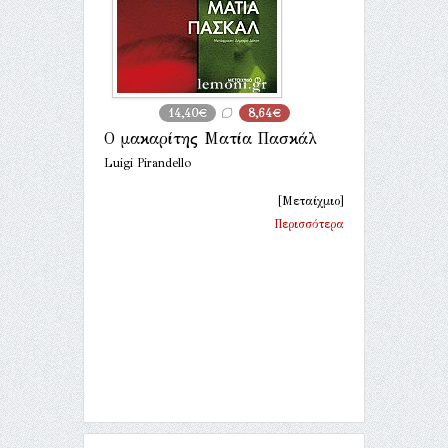
14,40€
8,64€
Ο μακαρίτης Ματία Πασκάλ
Luigi Pirandello
[Μεταίχμιο]
Περισσότερα