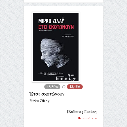
18,80€
13,16€
Έτσι σκοτώνουν
Mirko Zilahy
[Εκδόσεις Πατάκη]
Περισσότερα