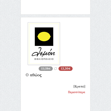
19,08€
13,36€
Ο αθώος
[Ερατώ]
Περισσότερα