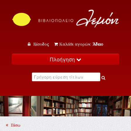
Είσοδος
Καλάθι αγορών:
Άδειο
Πλοήγηση
Αρχική
Κατάλογος
Νέα
Εκδηλώσεις
Επικοινωνία
Πίσω