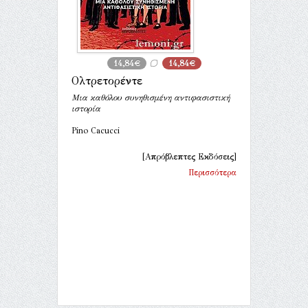
14,84€
14,84€
Ολτρετορέντε
Μια καθόλου συνηθισμένη αντιφασιστική
ιστορία
Pino Cacucci
[Απρόβλεπτες Εκδόσεις]
Περισσότερα