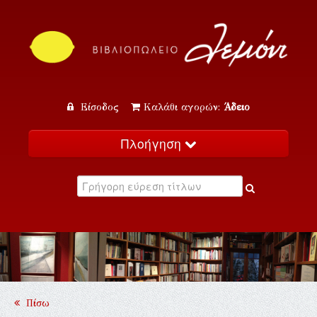
Είσοδος
Καλάθι αγορών:
Άδειο
Πλοήγηση
Αρχική
Κατάλογος
Νέα
Εκδηλώσεις
Επικοινωνία
Πίσω